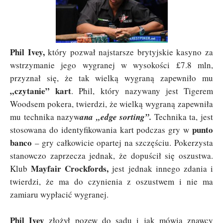
Phil Ivey,
który pozwał najstarsze brytyjskie kasyno za
wstrzymanie jego wygranej w wysokości £7.8 mln,
przyznał się, że tak wielką wygraną zapewniło mu
„czytanie” kart
. Phil, który nazywany jest Tigerem
Woodsem pokera, twierdzi, że wielką wygraną zapewniła
mu technika nazyw
ana „edge sorting”.
Technika ta, jest
punto
stosowana do identyfikowania kart podczas gry w
banco
– gry całkowicie opartej na szczęściu. Pokerzysta
stanowczo zaprzecza jednak, że dopuścił się oszustwa.
Mayfair Crockfords,
Klub
jest jednak innego zdania i
twierdzi, że ma do czynienia z oszustwem i nie ma
zamiaru wypłacić wygranej.
Phil Ivey
złożył pozew do sądu i jak mówią znawcy