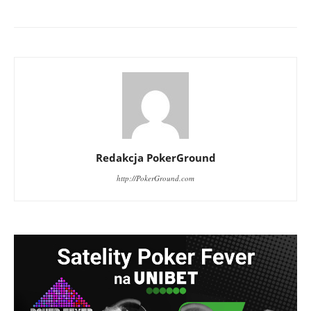
Redakcja PokerGround
http://PokerGround.com