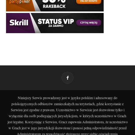
Niniejszy Serwis prowadzony jest w języku polskim i adresowany do
polskojęzycznych odbiorców zamieszkałych na terytoriach, gdzie korzystanie z
Serwisu jest zgodne z prawem. Uczestnictwo w Serwisie jest dozwolone tylko i
wyłącznie dla osób podlegających jurysdykcjom, w których uczestnictwo w Grach
jest legalne. Korzystając z Serwisu, Gracz zapewnia Administratora, że uczestnictwo
w Grach jest w jego jurysdykcji dozwolone i ponosi pełną odpowiedzialność przed
Administratorem za prawdziwość złożonego przez siebie oświadczenia.