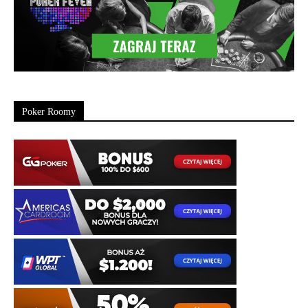
Poker Roomy