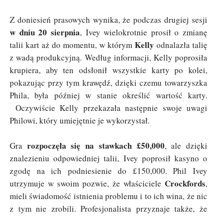
Z doniesień prasowych wynika, że podczas drugiej sesji
w dniu 20 sierpnia
, Ivey wielokrotnie prosił o zmianę
Kelly
talii kart aż do momentu, w którym
odnalazła talię
z wadą produkcyjną. Według informacji, Kelly poprosiła
krupiera, aby ten odsłonił wszystkie karty po kolei,
pokazując przy tym krawędź, dzięki czemu towarzyszka
Phila, była później w stanie określić wartość karty.
Oczywiście Kelly przekazała następnie swoje uwagi
Philowi, który umiejętnie je wykorzystał.
rozpoczęła się na stawkach £50,000
Gra
, ale dzięki
znalezieniu odpowiedniej talii, Ivey poprosił kasyno o
zgodę na ich podniesienie do £150,000. Phil Ivey
Crockfords
utrzymuje w swoim pozwie, że właściciele
,
mieli świadomość istnienia problemu i to ich wina, że nic
z tym nie zrobili. Profesjonalista przyznaje także, że