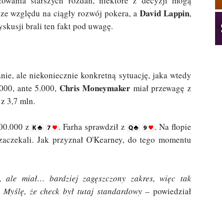
owania starszych rozdań, niektóre z decyzji mogą
David Lappin
 ze względu na ciągły rozwój pokera, a
,
skusji brali ten fakt pod uwagę.
ie, ale niekoniecznie konkretną sytuację, jaka wtedy
Chris Moneymaker
000, ante 5.000,
miał przewagę z
z 3,7 mln.
100.000 z
. Farha sprawdził z
. Na flopie
 zaczekali. Jak przyznał O'Kearney, do tego momentu
ę, ale miał… bardziej zagęszczony zakres, więc tak
Myślę, że check był tutaj standardowy
– powiedział