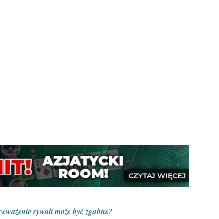
ceważenie rywali może być zgubne?