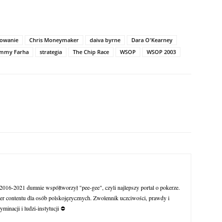
fowanie
Chris Moneymaker
daiva byrne
Dara O'Kearney
mmy Farha
strategia
The Chip Race
WSOP
WSOP 2003
016-2021 dumnie współtworzył "pee-gee", czyli najlepszy portal o pokerze.
r contentu dla osób polskojęzycznych. Zwolennik uczciwości, prawdy i
yminacji i ludzi-instytucji ⛔