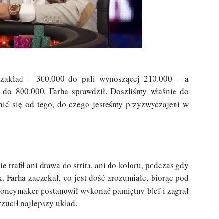
 zakład – 300.000 do puli wynoszącej 210.000 – a
do 800.000. Farha sprawdził. Doszliśmy właśnie do
ić się od tego, do czego jesteśmy przyzwyczajeni w
 trafił ani drawa do strita, ani do koloru, podczas gdy
k. Farha zaczekał, co jest dość zrozumiałe, biorąc pod
oneymaker postanowił wykonać pamiętny blef i zagrał
rzucił najlepszy układ.