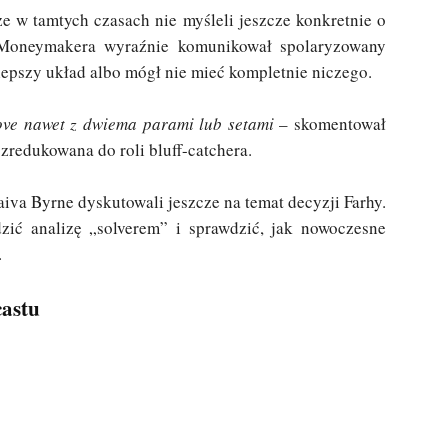
e w tamtych czasach nie myśleli jeszcze konkretnie o
e Moneymakera wyraźnie komunikował spolaryzowany
 lepszy układ albo mógł nie mieć kompletnie niczego.
hove nawet z dwiema parami lub setami
– skomentował
zredukowana do roli bluff-catchera.
aiva Byrne dyskutowali jeszcze na temat decyzji Farhy.
zić analizę „solverem” i sprawdzić, jak nowoczesne
.
castu