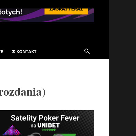
VE
✉ KONTAKT
rozdania)