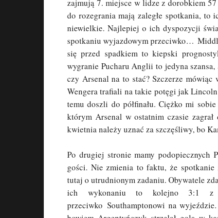
zajmują 7. miejsce w lidze z dorobkiem 5
do rozegrania mają zaległe spotkania, to
niewielkie. Najlepiej o ich dyspozycji świ
spotkaniu wyjazdowym przeciwko… Middles
się przed spadkiem to kiepski prognos
wygranie Pucharu Anglii to jedyna szansa
czy Arsenal na to stać? Szczerze mówiąc 
Wengera trafiali na takie potęgi jak Lincoln
temu doszli do półfinału. Ciężko mi sob
którym Arsenal w ostatnim czasie zagrał
kwietnia należy uznać za szczęśliwy, bo Ka
Po drugiej stronie mamy podopiecznych P
gości. Nie zmienia to faktu, że spotkani
tutaj o utrudnionym zadaniu. Obywatele zda
ich wykonaniu to kolejno 3:1 z 
przeciwko Southamptonowi na wyjeździe
bowiem Argentyńczyk strzelał gola w k