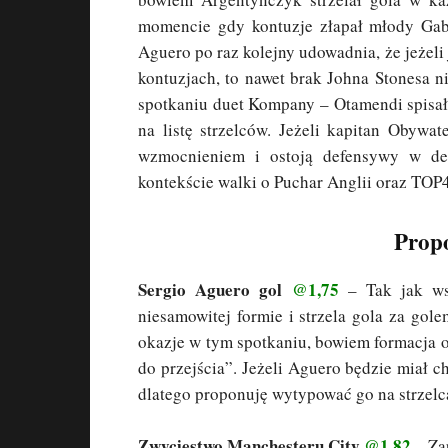
momencie gdy kontuzje złapał młody Gabr
Aguero po raz kolejny udowadnia, że jeżeli 
kontuzjach, to nawet brak Johna Stonesa 
spotkaniu duet Kompany – Otamendi spisał 
na listę strzelców. Jeżeli kapitan Obywat
wzmocnieniem i ostoją defensywy w de
kontekście walki o Puchar Anglii oraz TOP4
Propo
Sergio Aguero gol
@1,75
– Tak jak wsp
niesamowitej formie i strzela gola za gol
okazje w tym spotkaniu, bowiem formacja 
do przejścia”. Jeżeli Aguero będzie miał ch
dlatego proponuję wytypować go na strzelc
Zwycięstwo Manchesteru City
@1,82
– Zap