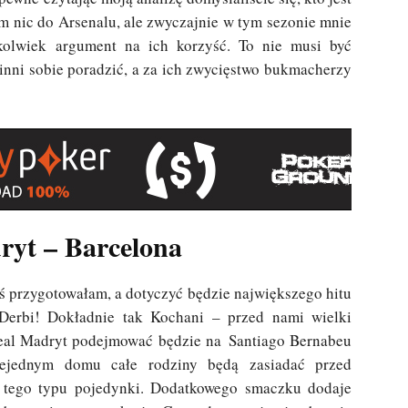
m nic do Arsenalu, ale zwyczajnie w tym sezonie mnie
ikolwiek argument na ich korzyść. To nie musi być
inni sobie poradzić, a za ich zwycięstwo bukmacherzy
ryt – Barcelona
iś przygotowałam, a dotyczyć będzie największego hitu
n Derbi! Dokładnie tak Kochani – przed nami wielki
eal Madryt podejmować będzie na Santiago Bernabeu
iejednym domu całe rodziny będą zasiadać przed
ę tego typu pojedynki. Dodatkowego smaczku dodaje