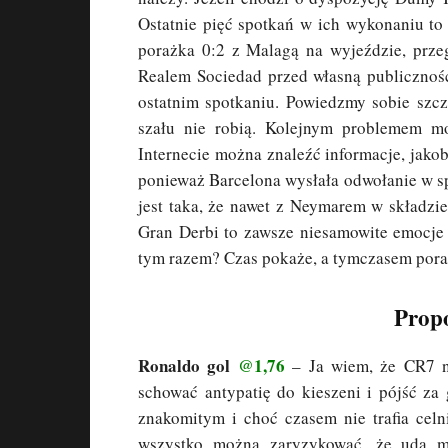
Ostatnie pięć spotkań w ich wykonaniu to 
porażka 0:2 z Malagą na wyjeździe, prze
Realem Sociedad przed własną publicznoś
ostatnim spotkaniu. Powiedzmy sobie szcz
szału nie robią. Kolejnym problemem m
Internecie można znaleźć informacje, jakob
ponieważ Barcelona wysłała odwołanie w sp
jest taka, że nawet z Neymarem w składzie
Gran Derbi to zawsze niesamowite emocje 
tym razem? Czas pokaże, a tymczasem pora
Propo
Ronaldo gol
@1,76
– Ja wiem, że CR7 ni
schować antypatię do kieszeni i pójść za 
znakomitym i choć czasem nie trafia celn
wszystko można zaryzykować, że uda mu 