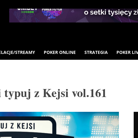
ELACJE/STREAMY
POKER ONLINE
STRATEGIA
POKER LI
 typuj z Kejsi vol.161