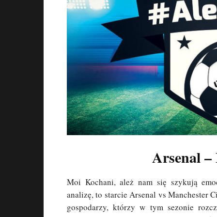
Arsenal –
Moi Kochani, ależ nam się szykują emoc
analizę, to starcie Arsenal vs Manchester 
gospodarzy, którzy w tym sezonie rozc