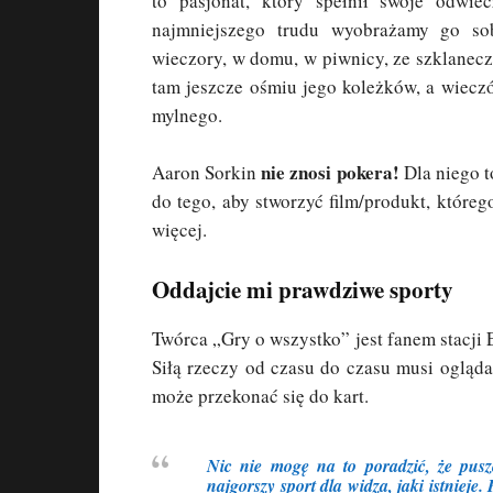
to pasjonat, który spełnił swoje odwi
najmniejszego trudu wyobrażamy go so
wieczory, w domu, w piwnicy, ze szklanecz
tam jeszcze ośmiu jego koleżków, a wieczó
mylnego.
nie znosi pokera!
Aaron Sorkin
Dla niego t
do tego, aby stworzyć film/produkt, które
więcej.
Oddajcie mi prawdziwe sporty
Twórca „Gry o wszystko” jest fanem stacji
Siłą rzeczy od czasu do czasu musi ogląda
może przekonać się do kart.
Nic nie mogę na to poradzić, że pusz
najgorszy sport dla widza, jaki istnieje