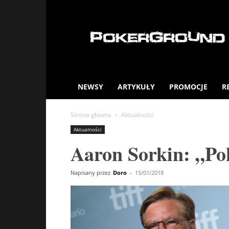
PokerGround.com
NEWSY
ARTYKUŁY
PROMOCJE
R
Strona główna
Aktualności
Aktualności
Aaron Sorkin: „Pok
Napisany przez
Doro
-
15/01/2018