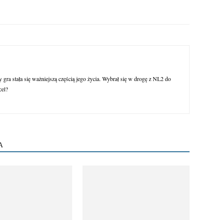
y gra stała się ważniejszą częścią jego życia. Wybrał się w drogę z NL2 do
cel?
A