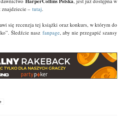
HarperCollins Polska
wydawnictwo
, jest już dostępna w
t znajdziecie –
tutaj
.
wi się recenzja tej książki oraz konkurs, w którym do
tko”. Śledźcie nasz
fanpage
, aby nie przegapić szansy
e