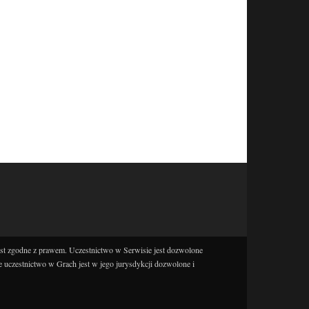
est zgodne z prawem. Uczestnictwo w Serwisie jest dozwolone
e uczestnictwo w Grach jest w jego jurysdykcji dozwolone i