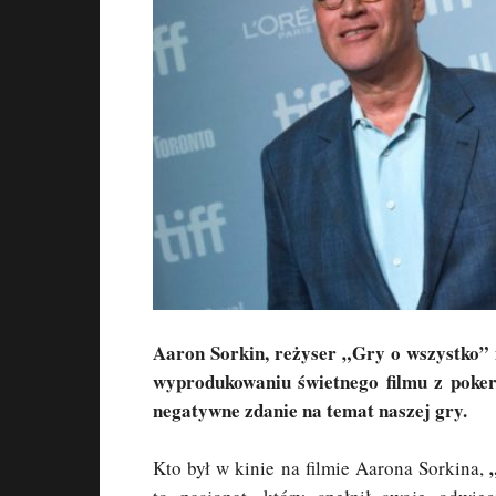
Aaron Sorkin, reżyser „Gry o wszystko” n
wyprodukowaniu świetnego filmu z poke
negatywne zdanie na temat naszej gry.
Kto był w kinie na filmie Aarona Sorkina,