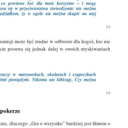
 co powinno być dla mnie korzystne – i mogę
iera się w przeciwieństwa stwierdzenia: n
ie można
edziałbym, że w ogóle nie można skupić na niej
smisji może być trudne w odbiorze dla kogoś, kto nie
kin posuwa się jednak dalej w swoich utyskiwaniach
 graczy w marynarkach, okularach i czapeczkach
imiś pieniędzmi. Nikomu nie kibicuję. Czy można
 pokerze
e, dlaczego „Gra o wszystko” bardziej jest filmem o