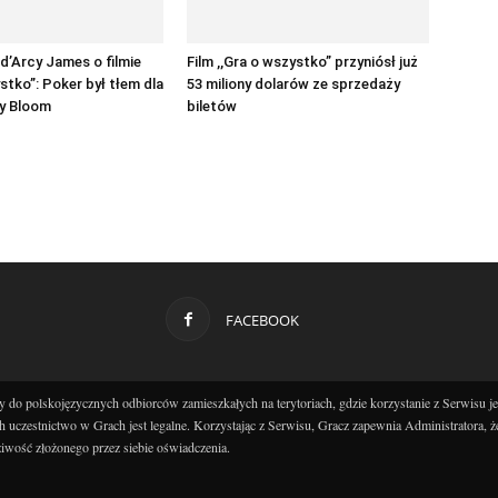
 d’Arcy James o filmie
Film ,,Gra o wszystko” przyniósł już
stko”: Poker był tłem dla
53 miliony dolarów ze sprzedaży
ly Bloom
biletów
FACEBOOK
 do polskojęzycznych odbiorców zamieszkałych na terytoriach, gdzie korzystanie z Serwisu j
h uczestnictwo w Grach jest legalne. Korzystając z Serwisu, Gracz zapewnia Administratora, ż
iwość złożonego przez siebie oświadczenia.