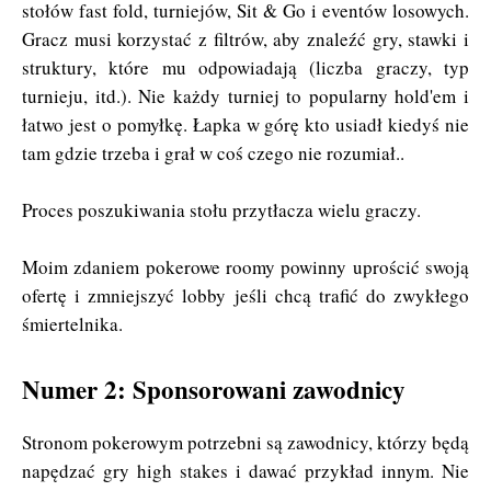
stołów fast fold, turniejów, Sit & Go i eventów losowych.
Gracz musi korzystać z filtrów, aby znaleźć gry, stawki i
struktury, które mu odpowiadają (liczba graczy, typ
turnieju, itd.). Nie każdy turniej to popularny hold'em i
łatwo jest o pomyłkę. Łapka w górę kto usiadł kiedyś nie
tam gdzie trzeba i grał w coś czego nie rozumiał..
Proces poszukiwania stołu przytłacza wielu graczy.
Moim zdaniem pokerowe roomy powinny uprościć swoją
ofertę i zmniejszyć lobby jeśli chcą trafić do zwykłego
śmiertelnika.
Numer 2: Sponsorowani zawodnicy
Stronom pokerowym potrzebni są zawodnicy, którzy będą
napędzać gry high stakes i dawać przykład innym. Nie