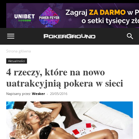
Strona główna
Aktualności
4 rzeczy, które na nowo
uatrakcyjnią pokera w sieci
Napisany przez
Wesker
-
20/05/2016