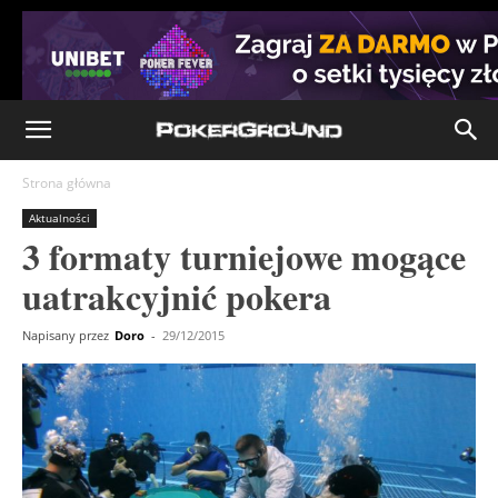
Strona główna
Aktualności
3 formaty turniejowe mogące
uatrakcyjnić pokera
Napisany przez
Doro
-
29/12/2015