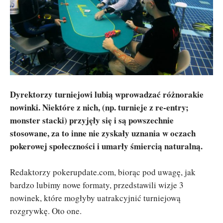
Dyrektorzy turniejowi lubią wprowadzać różnorakie
nowinki. Niektóre z nich, (np. turnieje z re-entry;
monster stacki) przyjęły się i są powszechnie
stosowane, za to inne nie zyskały uznania w oczach
pokerowej społeczności i umarły śmiercią naturalną.
Redaktorzy pokerupdate.com, biorąc pod uwagę, jak
bardzo lubimy nowe formaty, przedstawili wizje 3
nowinek, które mogłyby uatrakcyjnić turniejową
rozgrywkę. Oto one.