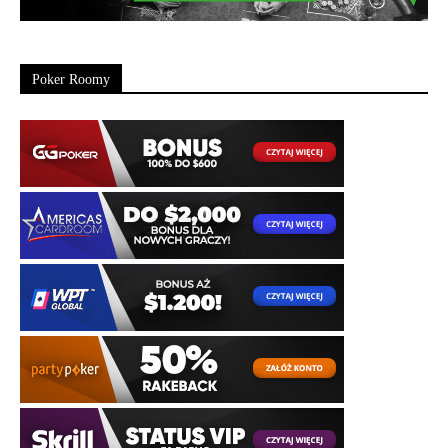
Poker Roomy