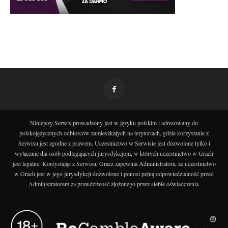
Niniejszy Serwis prowadzony jest w języku polskim i adresowany do
polskojęzycznych odbiorców zamieszkałych na terytoriach, gdzie korzystanie z
Serwisu jest zgodne z prawem. Uczestnictwo w Serwisie jest dozwolone tylko i
wyłącznie dla osób podlegających jurysdykcjom, w których uczestnictwo w Grach
jest legalne. Korzystając z Serwisu, Gracz zapewnia Administratora, że uczestnictwo
w Grach jest w jego jurysdykcji dozwolone i ponosi pełną odpowiedzialność przed
Administratorem za prawdziwość złożonego przez siebie oświadczenia.