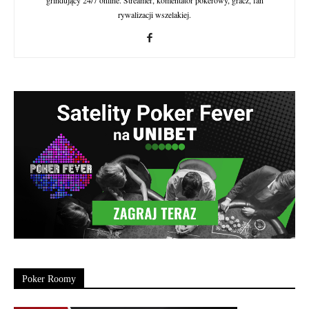
grindujący 24/7 online. Streamer, komentator pokerowy, gracz, fan
rywalizacji wszelakiej.
Poker Roomy