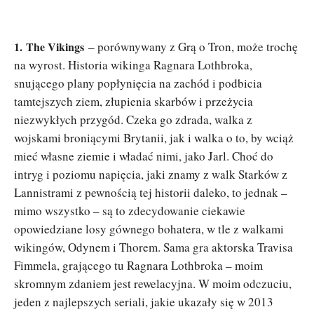
1.
The Vikings
– porównywany z Grą o Tron, może trochę
na wyrost. Historia wikinga Ragnara Lothbroka,
snującego plany popłynięcia na zachód i podbicia
tamtejszych ziem, złupienia skarbów i przeżycia
niezwykłych przygód. Czeka go zdrada, walka z
wojskami broniącymi Brytanii, jak i walka o to, by wciąż
mieć własne ziemie i władać nimi, jako Jarl. Choć do
intryg i poziomu napięcia, jaki znamy z walk Starków z
Lannistrami z pewnością tej historii daleko, to jednak –
mimo wszystko – są to zdecydowanie ciekawie
opowiedziane losy gównego bohatera, w tle z walkami
wikingów, Odynem i Thorem. Sama gra aktorska Travisa
Fimmela, grającego tu Ragnara Lothbroka – moim
skromnym zdaniem jest rewelacyjna. W moim odczuciu,
jeden z najlepszych seriali, jakie ukazały się w 2013