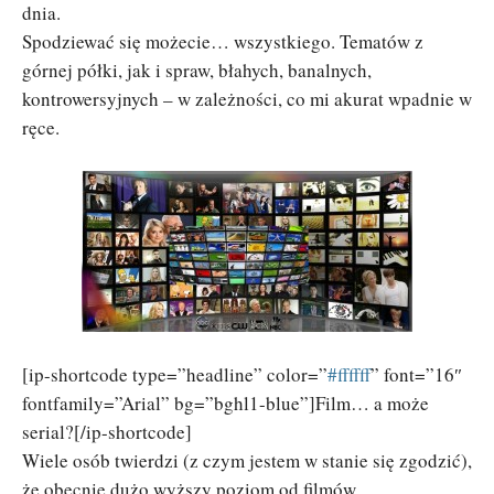
dnia.
Spodziewać się możecie… wszystkiego. Tematów z
górnej półki, jak i spraw, błahych, banalnych,
kontrowersyjnych – w zależności, co mi akurat wpadnie w
ręce.
[ip-shortcode type=”headline” color=”
‪#‎ffffff‬
” font=”16″
fontfamily=”Arial” bg=”bghl1-blue”]Film… a może
serial?[/ip-shortcode]
Wiele osób twierdzi (z czym jestem w stanie się zgodzić),
że obecnie dużo wyższy poziom od filmów