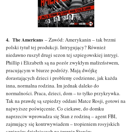
4.
The Americans
– Zawód: Amerykanin – tak brzmi
polski tytuł tej produkcji. Intrygujący? Również
niedawno ruszył drugi sezon tej szpiegowskiej intrygi.
Phillip i Elizabeth są na pozór zwykłym małżeństwem,
pracującym w biurze podróży. Mają dwójkę
dorastających dzieci i problemy codzienne, jak każda
inna, normalna rodzina. Im jednak daleko do
normalności. Praca, dzieci, dom – to tylko przykrywka.
Tak na prawdę są szpiedzy oddani Matce Rosji, gotowi na
najwyższe poświęcenie. Co ciekawe, do domku
naprzeciw wprowadza się Stan z rodziną – agent FBI,
zajmujący się kontrwywiadem – tropieniem rosyjskich
szpiegów działających na terenie Stanów