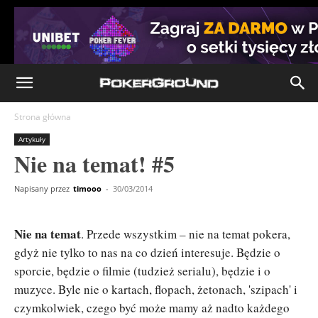
Strona główna
Artykuły
Nie na temat! #5
Napisany przez
timooo
-
30/03/2014
Nie na temat
. Przede wszystkim – nie na temat pokera,
gdyż nie tylko to nas na co dzień interesuje. Będzie o
sporcie, będzie o filmie (tudzież serialu), będzie i o
muzyce. Byle nie o kartach, flopach, żetonach, 'szipach' i
czymkolwiek, czego być może mamy aż nadto każdego