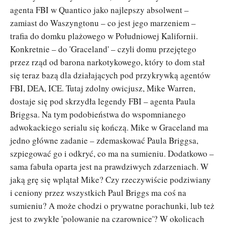
agenta FBI w Quantico jako najlepszy absolwent –
zamiast do Waszyngtonu – co jest jego marzeniem –
trafia do domku plażowego w Południowej Kalifornii.
Konkretnie – do 'Graceland' – czyli domu przejętego
przez rząd od barona narkotykowego, który to dom stał
się teraz bazą dla działających pod przykrywką agentów
FBI, DEA, ICE. Tutaj zdolny owicjusz, Mike Warren,
dostaje się pod skrzydła legendy FBI – agenta Paula
Briggsa. Na tym podobieństwa do wspomnianego
adwokackiego serialu się kończą. Mike w Graceland ma
jedno główne zadanie – zdemaskować Paula Briggsa,
szpiegować go i odkryć, co ma na sumieniu. Dodatkowo –
sama fabuła oparta jest na prawdziwych zdarzeniach. W
jaką grę się wplątał Mike? Czy rzeczywiście podziwiany
i ceniony przez wszystkich Paul Briggs ma coś na
sumieniu? A może chodzi o prywatne porachunki, lub też
jest to zwykłe 'polowanie na czarownice'? W okolicach