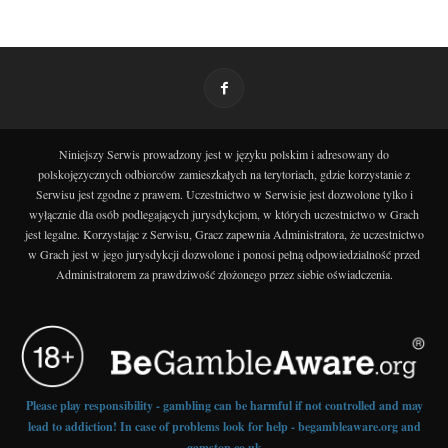
Niniejszy Serwis prowadzony jest w języku polskim i adresowany do
polskojęzycznych odbiorców zamieszkałych na terytoriach, gdzie korzystanie z
Serwisu jest zgodne z prawem. Uczestnictwo w Serwisie jest dozwolone tylko i
wyłącznie dla osób podlegających jurysdykcjom, w których uczestnictwo w Grach
jest legalne. Korzystając z Serwisu, Gracz zapewnia Administratora, że uczestnictwo
w Grach jest w jego jurysdykcji dozwolone i ponosi pełną odpowiedzialność przed
Administratorem za prawdziwość złożonego przez siebie oświadczenia.
Please play responsibility - gambling can be harmful if not controlled and may
lead to addiction! In case of problems look for help - begambleaware.org and
gamstop.co.uk