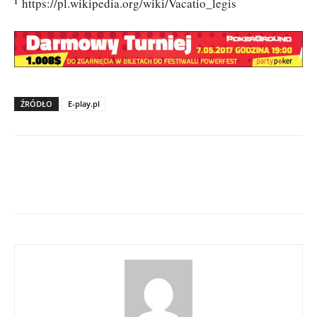
¹ https://pl.wikipedia.org/wiki/Vacatio_legis
ŹRÓDŁO
E-play.pl