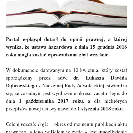
Portal e-play.pl dotarł do
opinii prawnej, z której
wynika, że ustawa hazardowa z dnia 15 grudnia 2016
roku mogła zostać wprowadzona zbyt wcześnie.
W dokumencie datowanym na 10 kwietnia, który został
adw. dr. Łukasza Dawida
sporządzony przez
Dąbrowskiego
z Naczelnej Rady Adwokackiej, stwierdza
się, że zasadnym jest wydłużenie okresu vacatio legis do
1 października 2017 roku
dnia
, a dla niektórych
1 stycznia 2018 roku
przepisów nowej ustawy nawet do
.
Celem
vacatio legis
– okres od momentu publikacji aktu
prawnego, a jego wejściem w życie – jest umożliwienie