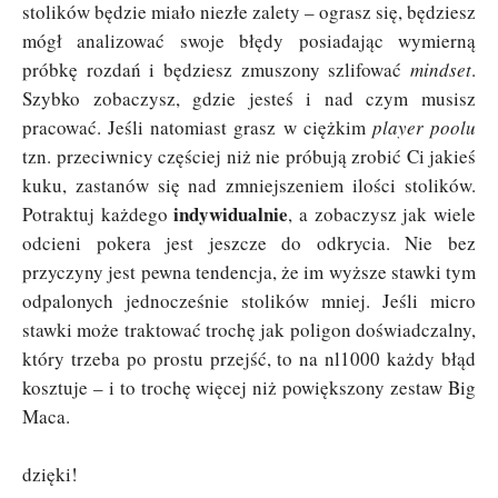
stolików będzie miało niezłe zalety – ograsz się, będziesz
mógł analizować swoje błędy posiadając wymierną
próbkę rozdań i będziesz zmuszony szlifować
mindset
.
Szybko zobaczysz, gdzie jesteś i nad czym musisz
pracować. Jeśli natomiast grasz w ciężkim
player poolu
tzn. przeciwnicy częściej niż nie próbują zrobić Ci jakieś
kuku, zastanów się nad zmniejszeniem ilości stolików.
indywidualnie
Potraktuj każdego
, a zobaczysz jak wiele
odcieni pokera jest jeszcze do odkrycia. Nie bez
przyczyny jest pewna tendencja, że im wyższe stawki tym
odpalonych jednocześnie stolików mniej. Jeśli micro
stawki może traktować trochę jak poligon doświadczalny,
który trzeba po prostu przejść, to na nl1000 każdy błąd
kosztuje – i to trochę więcej niż powiększony zestaw Big
Maca.
dzięki!