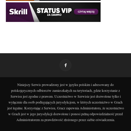
Niniejszy Serwis prowadzony jest w języku polskim i adresowany do
polskojęzycznych odbiorców zamieszkałych na terytoriach, gdzie korzystanie z
Serwisu jest zgodne z prawem. Uczestnictwo w Serwisie jest dozwolone tylko i
wyłącznie dla osób podlegających jurysdykcjom, w których uczestnictwo w Grach
jest legalne. Korzystając z Serwisu, Gracz zapewnia Administratora, że uczestnictwo
w Grach jest w jego jurysdykcji dozwolone i ponosi pełną odpowiedzialność przed
Administratorem za prawdziwość złożonego przez siebie oświadczenia.