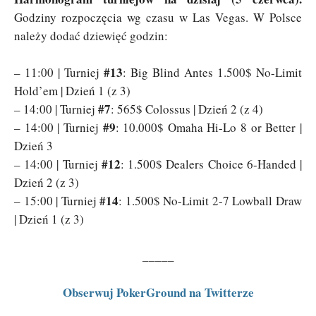
Godziny rozpoczęcia wg czasu w Las Vegas. W Polsce
należy dodać dziewięć godzin:
#13
– 11:00 | Turniej
: Big Blind Antes 1.500$ No-Limit
Hold’em | Dzień 1 (z 3)
#7
– 14:00 | Turniej
: 565$ Colossus | Dzień 2 (z 4)
#9
– 14:00 | Turniej
: 10.000$ Omaha Hi-Lo 8 or Better |
Dzień 3
#12
– 14:00 | Turniej
: 1.500$ Dealers Choice 6-Handed |
Dzień 2 (z 3)
#14
– 15:00 | Turniej
: 1.500$ No-Limit 2-7 Lowball Draw
| Dzień 1 (z 3)
_____
Obserwuj PokerGround na Twitterze