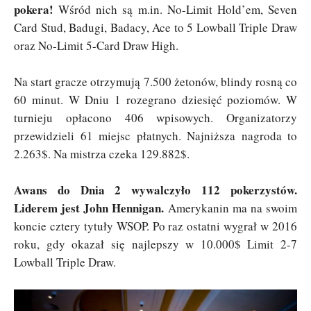
pokera!
Wśród nich są m.in. No-Limit Hold’em, Seven
Card Stud, Badugi, Badacy, Ace to 5 Lowball Triple Draw
oraz No-Limit 5-Card Draw High.
Na start gracze otrzymują 7.500 żetonów, blindy rosną co
60 minut. W Dniu 1 rozegrano dziesięć poziomów. W
turnieju opłacono 406 wpisowych. Organizatorzy
przewidzieli 61 miejsc płatnych. Najniższa nagroda to
2.263$. Na mistrza czeka 129.882$.
Awans do Dnia 2 wywalczyło 112 pokerzystów.
Liderem jest John Hennigan.
Amerykanin ma na swoim
koncie cztery tytuły WSOP. Po raz ostatni wygrał w 2016
roku, gdy okazał się najlepszy w 10.000$ Limit 2-7
Lowball Triple Draw.