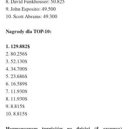
8. David Funkhouser: 50.825
9. John Esposito: 49.500
10. Scott Abrams: 49.300
Nagrody dla TOP-10:
1. 129.882$
2. 80.256$
3. 52.130$
4. 34.700$
5. 23.686$
6. 16.589$
7. 11.930$
8. 11.930$
9. 8.815$
10. 8.815$
Harmonogram turniejów na dzisiaj (5 czerwca).