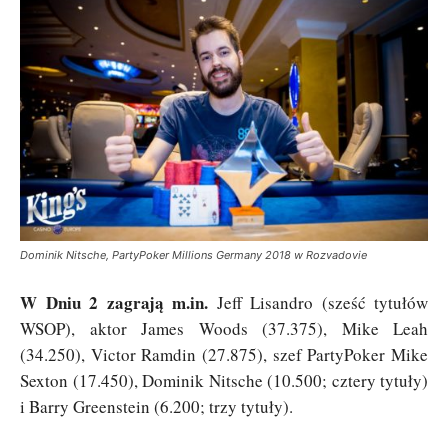
Dominik Nitsche, PartyPoker Millions Germany 2018 w Rozvadovie
W Dniu 2 zagrają m.in.
Jeff Lisandro (sześć tytułów
WSOP), aktor James Woods (37.375), Mike Leah
(34.250), Victor Ramdin (27.875), szef PartyPoker Mike
Sexton (17.450), Dominik Nitsche (10.500; cztery tytuły)
i Barry Greenstein (6.200; trzy tytuły).