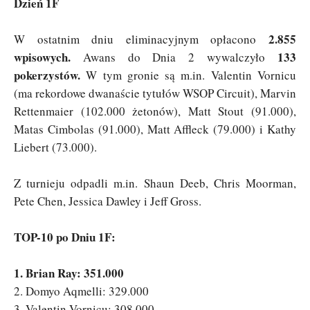
Dzień 1F
2.855
W ostatnim dniu eliminacyjnym opłacono
wpisowych.
133
Awans do Dnia 2 wywalczyło
pokerzystów.
W tym gronie są m.in. Valentin Vornicu
(ma rekordowe dwanaście tytułów WSOP Circuit), Marvin
Rettenmaier (102.000 żetonów), Matt Stout (91.000),
Matas Cimbolas (91.000), Matt Affleck (79.000) i Kathy
Liebert (73.000).
Z turnieju odpadli m.in. Shaun Deeb, Chris Moorman,
Pete Chen, Jessica Dawley i Jeff Gross.
TOP-10 po Dniu 1F:
1. Brian Ray: 351.000
2. Domyo Aqmelli: 329.000
3. Valentin Vornicu: 308.000