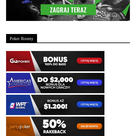
Poker Roomy