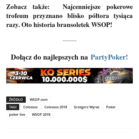
Zobacz także:
Najcenniejsze pokerowe
trofeum przyznano blisko półtora tysiąca
razy. Oto historia bransoletek WSOP!
_____
Dołącz do najlepszych na
PartyPoker!
ŹRÓDŁO
WSOP.com
TAGI
Colossus
Colossus 2018
Grzegorz Wyraz
Poker
poker live
WSOP 2018