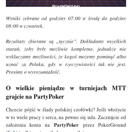
Wyniki zebrane od godziny 07:00 w środę do godziny
08:00 w czwartek.
Rezultaty zbierane są „ręcznie”. Dokładamy wszelkich
starań, żeby były możliwie kompletne, jednakże nie
wykluczamy możliwości, że kogoś możemy pominąć albo
uznać za Polaka, gdy w rzeczywistości tak nie jest.
Prosimy o wyrozumiałość.
O wielkie pieniądze w turniejach MTT
grajcie na PartyPoker
Chcecie pójść w ślady polskiej czołówki? Jeśli włożycie
w to wiele pracy i serca, na pewno się uda. Zacznijcie od
PartyPoker
założenia konta na
przez PokerGround