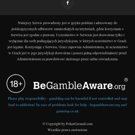
Niniejszy Serwis prowadzony jest w języku polskim i adresowany do
polskojęzycznych odbiorców zamieszkałych na terytoriach, gdzie korzystanie z
Serwisu jest zgodne z prawem. Uczestnictwo w Serwisie jest dozwolone tylko i
wyłącznie dla osób podlegających jurysdykcjom, w których uczestnictwo w Grach
jest legalne. Korzystając z Serwisu, Gracz zapewnia Administratora, że uczestnictwo
w Grach jest w jego jurysdykcji dozwolone i ponosi pełną odpowiedzialność przed
Administratorem za prawdziwość złożonego przez siebie oświadczenia.
Please play responsibility - gambling can be harmful if not controlled and may
lead to addiction! In case of problems look for help - begambleaware.org and
gamstop.co.uk
© Copyright by PokerGround.com
Wszelkie prawa zastrzeżone