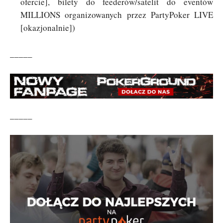
ofercie], bilety do feederów/satelit do eventów
MILLIONS organizowanych przez PartyPoker LIVE
[okazjonalnie])
_____
_____