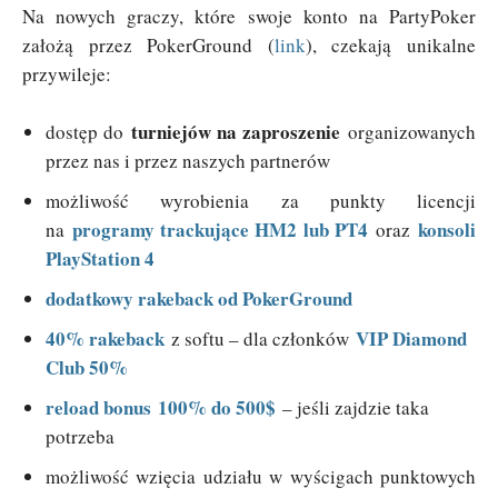
Na nowych graczy, które swoje konto na PartyPoker
założą przez PokerGround (
link
), czekają unikalne
przywileje:
turniejów na zaproszenie
dostęp do
organizowanych
przez nas i przez naszych partnerów
możliwość wyrobienia za punkty licencji
programy trackujące HM2 lub PT4
konsoli
na
oraz
PlayStation 4
dodatkowy rakeback od PokerGround
40% rakeback
VIP Diamond
z softu – dla członków
Club 50%
reload bonus
100% do 500$
– jeśli zajdzie taka
potrzeba
możliwość wzięcia udziału w wyścigach punktowych