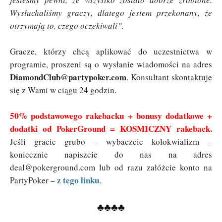
Wysłuchaliśmy graczy, dlatego jestem przekonany, że
otrzymają to, czego oczekiwali”.
Gracze, którzy chcą aplikować do uczestnictwa w
programie, proszeni są o wysłanie wiadomości na adres
DiamondClub@partypoker.com
. Konsultant skontaktuje
się z Wami w ciągu 24 godzin.
50% podstawowego rakebacku + bonusy dodatkowe +
dodatki od PokerGround = KOSMICZNY rakeback.
Jeśli gracie grubo – wybaczcie kolokwializm –
koniecznie napiszcie do nas na adres
deal@pokerground.com
lub od razu załóżcie konto na
z tego linku
PartyPoker –
.
♣♣♣♣