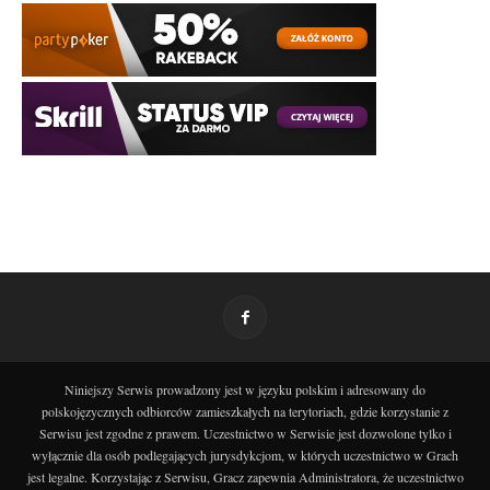
Niniejszy Serwis prowadzony jest w języku polskim i adresowany do
polskojęzycznych odbiorców zamieszkałych na terytoriach, gdzie korzystanie z
Serwisu jest zgodne z prawem. Uczestnictwo w Serwisie jest dozwolone tylko i
wyłącznie dla osób podlegających jurysdykcjom, w których uczestnictwo w Grach
jest legalne. Korzystając z Serwisu, Gracz zapewnia Administratora, że uczestnictwo