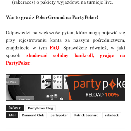
(rakeraces) o pakiety wyjazdowe na turnieje live.
Warto grać z PokerGround na PartyPoker!
Odpowiedzi na większość pytań, które mogą pojawić się
przy rejestrowaniu konta za naszym pośrednictwem,
FAQ
znajdziecie w tym
. Sprawdźcie również, w jaki
zbudować solidny bankroll, grając na
sposób
PartyPoker
.
ŹRÓDŁO
PartyPoker blog
TAGI
Diamond Club
partypoker
Patrick Leonard
rakeback