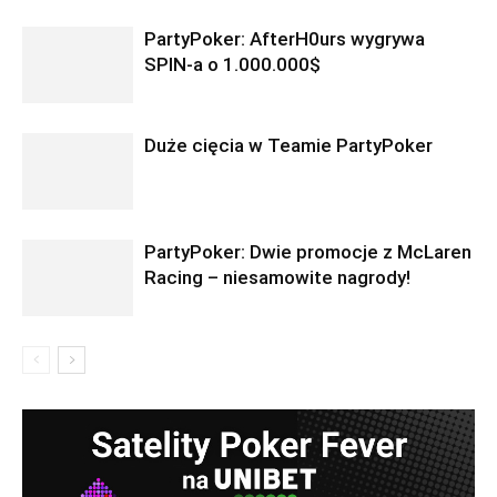
PartyPoker: AfterH0urs wygrywa
SPIN-a o 1.000.000$
Duże cięcia w Teamie PartyPoker
PartyPoker: Dwie promocje z McLaren
Racing – niesamowite nagrody!