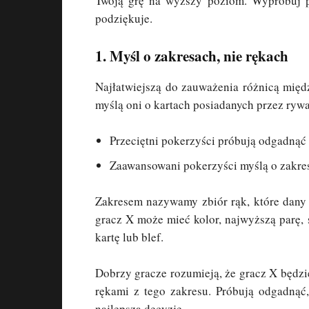
Twoją grę na wyższy poziom. Wypróbuj p
podziękuje.
1. Myśl o zakresach, nie rękach
Najłatwiejszą do zauważenia różnicą międ
myślą oni o kartach posiadanych przez rywa
Przeciętni pokerzyści próbują odgadnąć
Zaawansowani pokerzyści myślą o zakre
Zakresem nazywamy zbiór rąk, które dany 
gracz X może mieć kolor, najwyższą parę, ś
kartę lub blef.
Dobrzy gracze rozumieją, że gracz X będz
rękami z tego zakresu. Próbują odgadnąć, 
najlepszą decyzję.