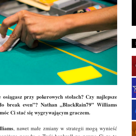
ie osiągasz przy pokerowych stołach? Czy najlepsze
oło break even”? Nathan „BlackRain79” Williams
omóc Ci stać się wygrywającym graczem.
lliams
, nawet małe zmiany w strategii mogą wynieść