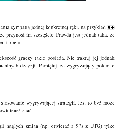
nia sympatią jednej konkretnej ręki, na przykład
że przynosi im szczęście. Prawda jest jednak taka, że
ed flopem.
szość graczy takie posiada. Nie traktuj jej jednak
łacalnych decyzji. Pamiętaj, że wygrywający poker to
.
 stosowanie wygrywającej strategii. Jest to być może
powinieneś znać.
ii nagłych zmian (np. otwierać z 97s z UTG) tylko