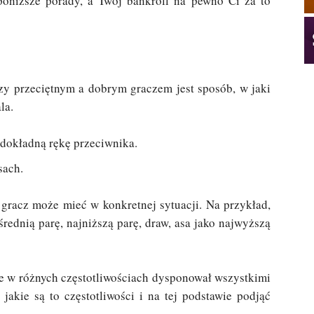
oniższe porady, a Twój bankroll na pewno Ci za to
zy przeciętnym a dobrym graczem jest sposób, w jaki
la.
 dokładną rękę przeciwnika.
sach.
gracz może mieć w konkretnej sytuacji. Na przykład,
rednią parę, najniższą parę, draw, asa jako najwyższą
ie w różnych częstotliwościach dysponował wszystkimi
jakie są to częstotliwości i na tej podstawie podjąć