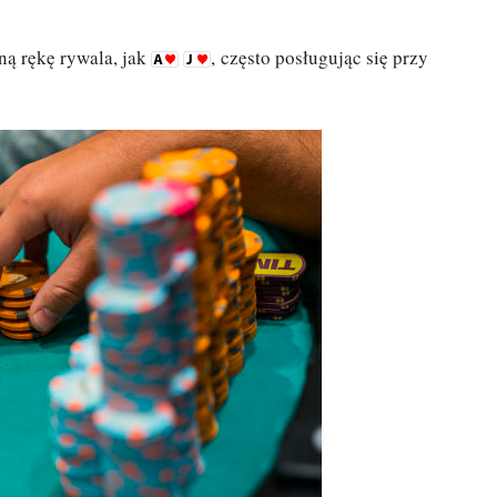
ną rękę rywala, jak
, często posługując się przy