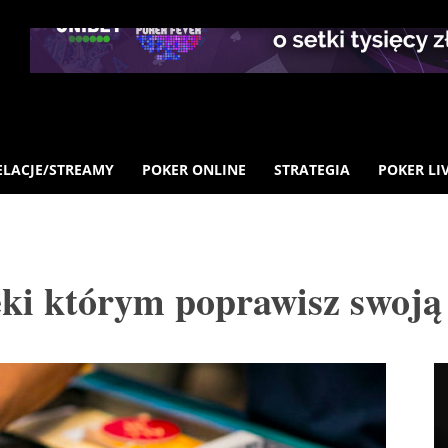
ELACJE/STREAMY
POKER ONLINE
STRATEGIA
POKER LI
ęki którym poprawisz swoją