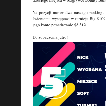
trzeciego miejsca w rozgrywce Bounty Bui
Na pozycji numer dwa naszego rankingu
świentemu występowi w turnieju Big $109. 
$8.312
jego konto powędrowało
.
Do zobaczenia jutro!