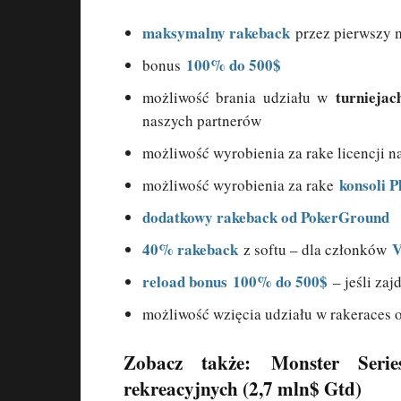
maksymalny rakeback
przez pierwszy m
100% do 500$
bonus
turniejac
możliwość brania udziału w
naszych partnerów
możliwość wyrobienia za rake licencji 
konsoli P
możliwość wyrobienia za rake
dodatkowy rakeback od PokerGround
40% rakeback
V
z softu – dla członków
reload bonus
100% do 500$
– jeśli zaj
możliwość wzięcia udziału w rakeraces o
Zobacz także:
Monster Serie
rekreacyjnych (2,7 mln$ Gtd)