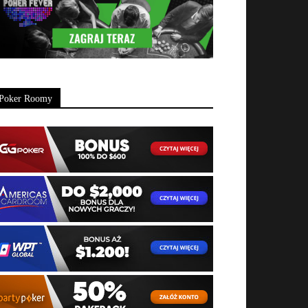
Poker Roomy