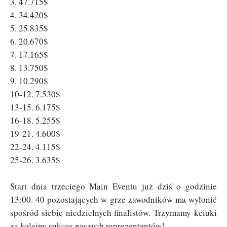
3. 47.715$
4. 34.420$
5. 25.835$
6. 20.670$
7. 17.165$
8. 13.750$
9. 10.290$
10-12. 7.530$
13-15. 6.175$
16-18. 5.255$
19-21. 4.600$
22-24. 4.115$
25-26. 3.635$
Start dnia trzeciego Main Eventu już dziś o godzinie
13:00. 40 pozostających w grze zawodników ma wyłonić
spośród siebie niedzielnych finalistów. Trzymamy kciuki
za kolejny sukces naszych reprezentantów!