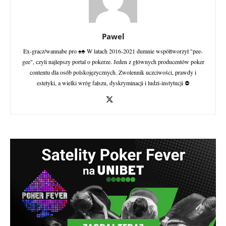
Pawel
Ex-gracz/wannabe pro ♠♣ W latach 2016-2021 dumnie współtworzył "pee-
gee", czyli najlepszy portal o pokerze. Jeden z głównych producentów poker
contentu dla osób polskojęzycznych. Zwolennik uczciwości, prawdy i
estetyki, a wielki wróg fałszu, dyskryminacji i ludzi-instytucji ⛔