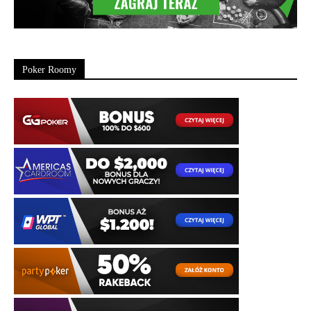
Poker Roomy