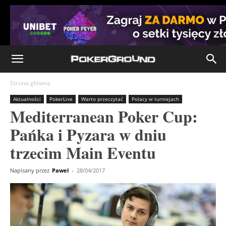
Strona główna
Aktualności
PokerLive
Warto przeczytać
Polacy w turniejach
Mediterranean Poker Cup:
Pańka i Pyzara w dniu
trzecim Main Eventu
Napisany przez
Pawel
-
28/04/2017