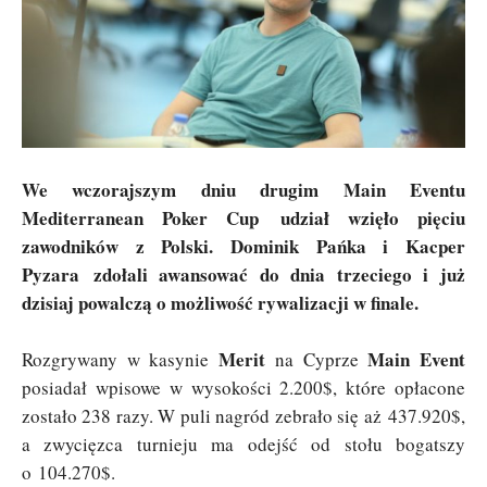
We wczorajszym dniu drugim Main Eventu
Mediterranean Poker Cup udział wzięło pięciu
zawodników z Polski. Dominik Pańka i Kacper
Pyzara zdołali awansować do dnia trzeciego i już
dzisiaj powalczą o możliwość rywalizacji w finale.
Merit
Main Event
Rozgrywany w kasynie
na Cyprze
posiadał wpisowe w wysokości 2.200$, które opłacone
zostało 238 razy. W puli nagród zebrało się aż 437.920$,
a zwycięzca turnieju ma odejść od stołu bogatszy
o 104.270$.