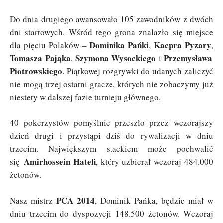
Do dnia drugiego awansowało 105 zawodników z dwóch
dni startowych. Wśród tego grona znalazło się miejsce
Dominika Pańki
Kacpra Pyzary
dla pięciu Polaków –
,
,
Tomasza Pająka
Szymona Wysockiego
Przemysława
,
i
Piotrowskiego
. Piątkowej rozgrywki do udanych zaliczyć
nie mogą trzej ostatni gracze, których nie zobaczymy już
niestety w dalszej fazie turnieju głównego.
40 pokerzystów pomyślnie przeszło przez wczorajszy
dzień drugi i przystąpi dziś do rywalizacji w dniu
trzecim. Największym stackiem może pochwalić
Amirhossein Hatefi
się
, który uzbierał wczoraj 484.000
żetonów.
PCA 2014
Nasz mistrz
, Dominik Pańka, będzie miał w
dniu trzecim do dyspozycji 148.500 żetonów. Wczoraj