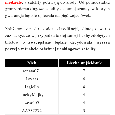
niedzielę
, a satelity potrwają do środy. Od poniedziałku
gramy nierankingowe satelity ostatniej szansy, w których
gwarancja będzie opiewała na pięć wejściówek.
Zbliżamy się do końca klasyfikacji, dlatego warto
zaznaczyć, że w przypadku takiej samej liczby zdobytych
zwycięstwie będzie decydowała wyższa
biletów o
pozycja w trakcie ostatniej rankingowej satelity.
Nick
Liczba wejściówek
renata071
7
Lavaas
6
Jagiello
4
LuckyMajky
4
wesol05
4
AA737272
3