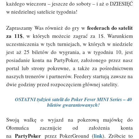
każdego wieczoru – jeszcze do soboty – i aż o DZIESIĘĆ
w niedzielnej satelicie tygodnia!
feederach do satelit
Zapraszamy Was również do gry w
za 11$
, w których możecie zagrać za 1$. Warunkiem
uczestniczenia w tych turniejach, w których w niedziele
jest aż 25 biletów do wygrania, a w tygodniu 10, jest
posiadanie konta na PartyPoker, założonego przez nasz
portal lub strony pokrewne, a także za pośrednictwem
naszych trenerów i partnerów. Feedery startują zawsze na
dwie godziny przed rozpoczęciem głównej satelity.
OSTATNI tydzień satelit do Poker Fever MINI Series – 40
biletów gwarantowanych!
Swoją walkę o wyjazd na pokerową majówkę do
Ołomuńca zacznijcie od założenia konta
PartyPoker
link
na
przez PokerGround (
). Zróbcie to