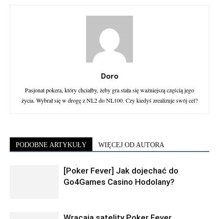
Doro
Pasjonat pokera, który chciałby, żeby gra stała się ważniejszą częścią jego
życia. Wybrał się w drogę z NL2 do NL100. Czy kiedyś zrealizuje swój cel?
PODOBNE ARTYKUŁY
WIĘCEJ OD AUTORA
[Poker Fever] Jak dojechać do
Go4Games Casino Hodolany?
Wracają satelity Poker Fever.