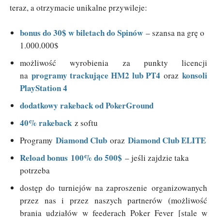
teraz, a otrzymacie unikalne przywileje:
bonus do 30$ w biletach do Spinów
– szansa na grę o
1.000.000$
możliwość wyrobienia za punkty licencji
programy trackujące HM2 lub PT4
konsoli
na
oraz
PlayStation 4
dodatkowy rakeback od PokerGround
40% rakeback
z softu
Diamond Club
Diamond Club ELITE
Programy
oraz
Reload bonus
100% do 500$
– jeśli zajdzie taka
potrzeba
dostęp do turniejów na zaproszenie organizowanych
przez nas i przez naszych partnerów (możliwość
brania udziałów w feederach Poker Fever [stale w