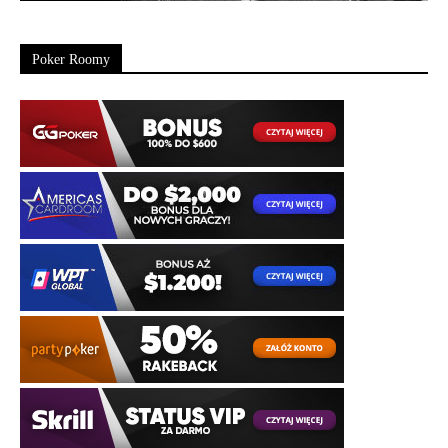
Poker Roomy