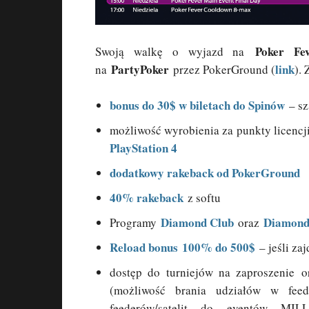
Poker Fe
Swoją walkę o wyjazd na
PartyPoker
link
na
przez PokerGround (
). 
bonus do 30$ w biletach do Spinów
– sz
możliwość wyrobienia za punkty licencj
PlayStation 4
dodatkowy rakeback od PokerGround
40% rakeback
z softu
Diamond Club
Diamond
Programy
oraz
Reload bonus
100% do 500$
– jeśli zaj
dostęp do turniejów na zaproszenie o
(możliwość brania udziałów w feed
feederów/satelit do eventów MIL