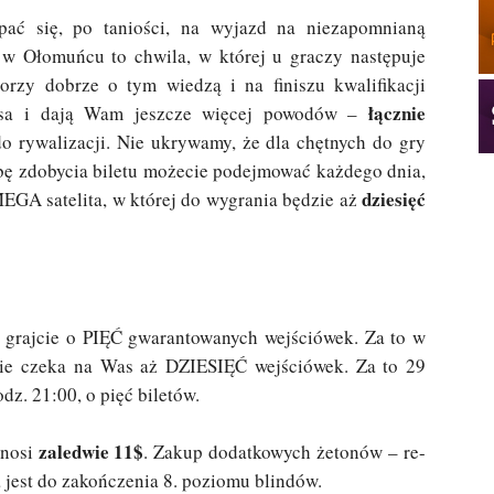
pać się, po taniości, na wyjazd na niezapomnianą
 Ołomuńcu to chwila, w której u graczy następuje
orzy dobrze o tym wiedzą i na finiszu kwalifikacji
łącznie
aksa i dają Wam jeszcze więcej powodów –
do rywalizacji. Nie ukrywamy, że dla chętnych do gry
óbę zdobycia biletu możecie podejmować każdego dnia,
dziesięć
MEGA satelita, w której do wygrania będzie aż
, grajcie o PIĘĆ gwarantowanych wejściówek. Za to w
cie czeka na Was aż DZIESIĘĆ wejściówek. Za to 29
dz. 21:00, o pięć biletów.
zaledwie 11$
ynosi
. Zakup dodatkowych żetonów – re-
a jest do zakończenia 8. poziomu blindów.