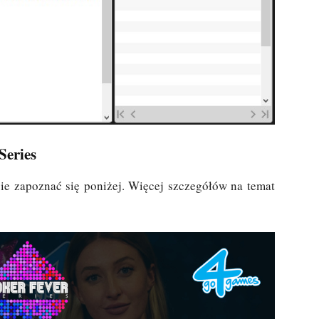
eries
 zapoznać się poniżej. Więcej szczegółów na temat