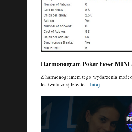
Harmonogram Poker Fever MINI S
Z harmonogramem tego wydarzenia możecie
tutaj
festiwalu znajdziecie –
.