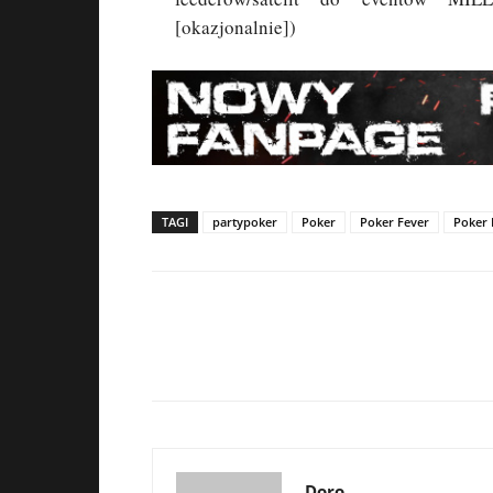
[okazjonalnie])
TAGI
partypoker
Poker
Poker Fever
Poker 
Doro