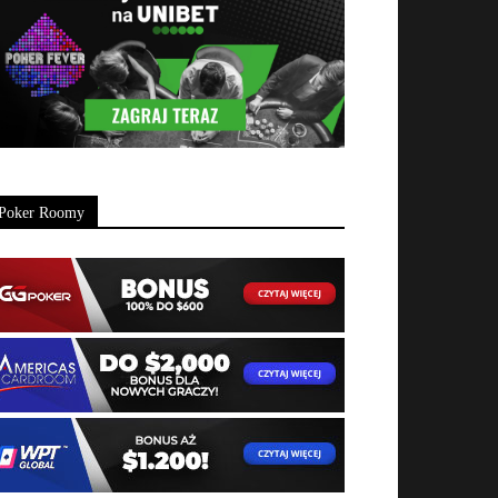
Poker Roomy