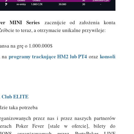
ver MINI Series
zacznijcie od założenia konta
Zróbcie to teraz, a otrzymacie unikalne przywileje:
ansa na grę o 1.000.000$
programy trackujące HM2 lub PT4
konsoli
i na
oraz
 Club ELITE
dzie taka potrzeba
rganizowanych przez nas i przez naszych partnerów
erach Poker Fever [stale w ofercie], bilety do
LIONS organizowanych przez PartyPoker LIVE