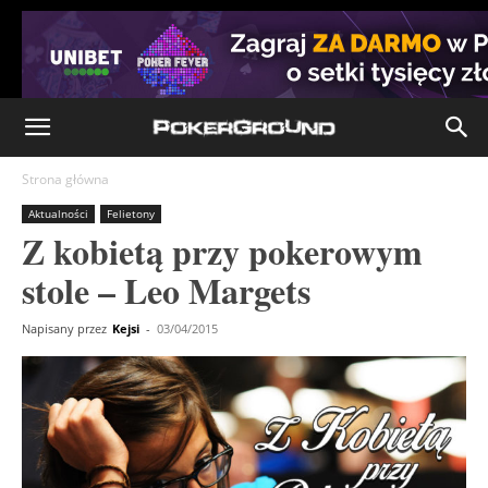
Strona główna
Aktualności
Felietony
Z kobietą przy pokerowym
stole – Leo Margets
Napisany przez
Kejsi
-
03/04/2015