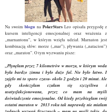
blogu
PokerStars
Na swoim
na
Leo opisała przygodę z
kursem inteligencji emocjonalnej oraz wrażenia z
„marnantonu”, w którym wzięła udział. Marnaton jest
kombinacją słów: morze (,,mar”), pływania (,,natacion”)
oraz ,,maraton”. O tym wyzwaniu pisze:
„Płynęłam przez 7 kilometrów w morzu, w którym woda
była bardzo zimna i było dużo fal. Nie było łatwo. I
zajęło mi to sporo czasu- około 2 godzin i 20 minut. Ale
gdy skończyłam czułam się szczęśliwa i
usatysfakcjonowana, przez co mam na myśli
doświadczenie emocjonalne. Od kiedy przebiegłam swój
ostatni maraton w 2013 roku tak naprawdę nie miałam
żadnych wyzwań fizycznych – mam na myśli takie, do