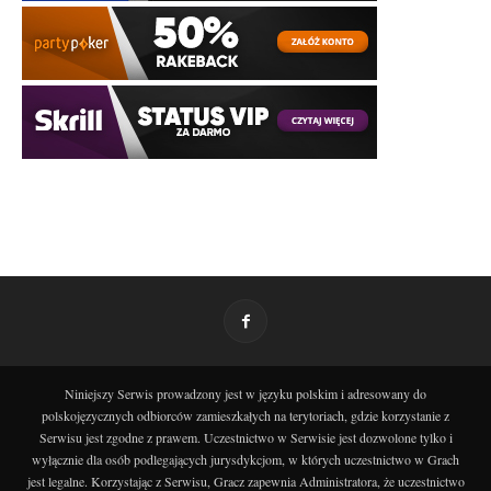
Niniejszy Serwis prowadzony jest w języku polskim i adresowany do
polskojęzycznych odbiorców zamieszkałych na terytoriach, gdzie korzystanie z
Serwisu jest zgodne z prawem. Uczestnictwo w Serwisie jest dozwolone tylko i
wyłącznie dla osób podlegających jurysdykcjom, w których uczestnictwo w Grach
jest legalne. Korzystając z Serwisu, Gracz zapewnia Administratora, że uczestnictwo