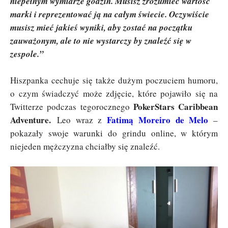
niepełnym wymiarze godzin. Musisz zrozumieć wartość
marki i reprezentować ją na całym świecie. Oczywiście
musisz mieć jakieś wyniki, aby zostać na początku
zauważonym, ale to nie wystarczy by znaleźć się w
zespole.”
Hiszpanka cechuje się także dużym poczuciem humoru,
o czym świadczyć może zdjęcie, które pojawiło się na
PokerStars Caribbean
Twitterze podczas tegorocznego
Adventure.
Fatimą Moreiro de Melo
Leo wraz z
–
pokazały swoje warunki do grindu online, w którym
niejeden mężczyzna chciałby się znaleźć.