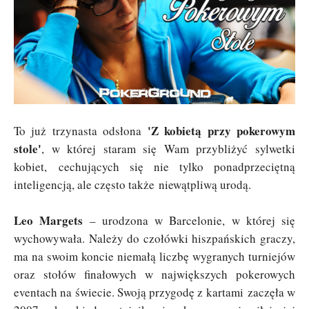
'Z kobietą przy pokerowym
To już trzynasta odsłona
stole'
, w której staram się Wam przybliżyć sylwetki
kobiet, cechujących się nie tylko ponadprzeciętną
inteligencją, ale często także niewątpliwą urodą.
Leo Margets
– urodzona w Barcelonie, w której się
wychowywała. Należy do czołówki hiszpańskich graczy,
ma na swoim koncie niemałą liczbę wygranych turniejów
oraz stołów finałowych w największych pokerowych
eventach na świecie. Swoją przygodę z kartami zaczęła w