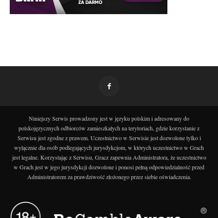
Niniejszy Serwis prowadzony jest w języku polskim i adresowany do
polskojęzycznych odbiorców zamieszkałych na terytoriach, gdzie korzystanie z
Serwisu jest zgodne z prawem. Uczestnictwo w Serwisie jest dozwolone tylko i
wyłącznie dla osób podlegających jurysdykcjom, w których uczestnictwo w Grach
jest legalne. Korzystając z Serwisu, Gracz zapewnia Administratora, że uczestnictwo
w Grach jest w jego jurysdykcji dozwolone i ponosi pełną odpowiedzialność przed
Administratorem za prawdziwość złożonego przez siebie oświadczenia.