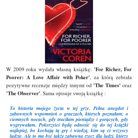
'For Richer, For
W 2009 roku wydała własną książkę:
Poorer: A Love Affair with Poker'
, za którą zebrała
'The Times'
pozytywne recenzje między innymi od
oraz
'The Observer'
. Sama opisuje swoją książkę :
To historia mojego życia w tej grze. Pełna anegdot i
zabawnych wspomnień o graczach, których poznałam; o
ciemnych nocach, gdy traciłam pieniądze i gorących, gdy
wygrywałam. Pokerzyści będą odnosić się do tej książki
najlepiej, bo kochają tą grę i wiedzą, kim są ci wszyscy
ludzie. Ale to ma być także zabawna rzecz dla ludzi, którzy