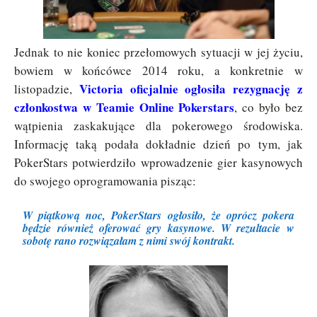
Jednak to nie koniec przełomowych sytuacji w jej życiu,
bowiem w końcówce 2014 roku, a konkretnie w
Victoria oficjalnie ogłosiła rezygnację z
listopadzie,
członkostwa w Teamie Online Pokerstars
, co było bez
wątpienia zaskakujące dla pokerowego środowiska.
Informację taką podała dokładnie dzień po tym, jak
PokerStars potwierdziło wprowadzenie gier kasynowych
do swojego oprogramowania pisząc:
W piątkową noc, PokerStars ogłosiło, że oprócz pokera
będzie również oferować gry kasynowe. W rezultacie w
sobotę rano rozwiązałam z nimi swój kontrakt.