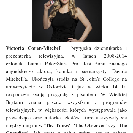
Victoria Coren-Mitchell
– brytyjska dziennikarka i
prezenterka telewizyjna, w latach 2008-2014
członek Teamu PokerStars Pro. Jest żoną znanego
angielskiego aktora, komika i scenarzysty, Davida
Mitchell'a. Ukończyła studia na St John's College na
uniwersytecie w Oxfordzie i już w wieku 14 lat
rozpoczęła swoją przygodę z pisaniem. W Wielkiej
Brytanii znana przede wszystkim z programów
telewizyjnych, w większości których występowała jako
prowadząca oraz autorka tekstów, które ukazywały się
'The Times'
'The Observer'
'The
między innymi w
,
czy
Guardian'
. Jak sama o sobie mówi, grą w pokera