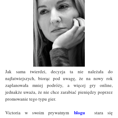
Jak sama twierdzi, decyzja ta nie należała do
najłatwiejszych, biorąc pod uwagę, że na nowy rok
zaplanowała mniej podróży, a więcej gry online,
jednakże uważa, że nie chce zarabiać pieniędzy poprzez
promowanie tego typu gier.
blogu
Victoria w swoim prywatnym
stara się