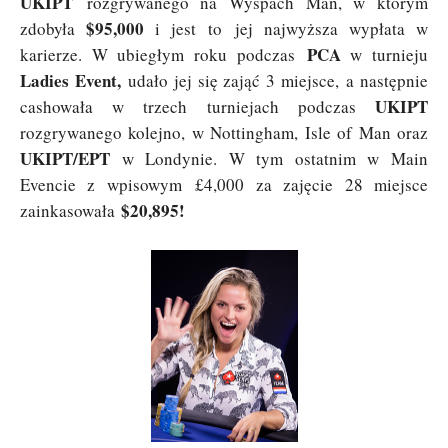
UKIPT
rozgrywanego na Wyspach Man, w którym
$95,000
zdobyła
i jest to jej najwyższa wypłata w
PCA
karierze. W ubiegłym roku podczas
w turnieju
Ladies Event,
udało jej się zająć 3 miejsce, a następnie
UKIPT
cashowała w trzech turniejach podczas
rozgrywanego kolejno, w Nottingham, Isle of Man oraz
UKIPT/EPT
w Londynie. W tym ostatnim w Main
Evencie z wpisowym £4,000 za zajęcie 28 miejsce
$20,895!
zainkasowała