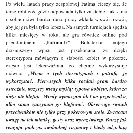
Po wielu latach pracy zespołowej Fatima cieszy się, że
teraz robi coś, gdzie odpowiada tylko za siebie. Jak sama
o sobie mówi, bardzo dużo pracy wkłada w swój rozwój,
aby jej gra była tylko lepsza. Na samych turniejach spędza
kilka miesięcy w roku, ale gra również online pod
„Fatima.fr”.
pseudonimem
Bohaterka mojego
dzisiejszego wpisu jest przekonana, że dzięki
stereotypom mówiącym o słabości kobiet w pokerze,
często jest lekceważona, co chętnie wykorzystuje
mówiąc:
„
Wiem o tych stereotypach i potrafię je
wykorzystać. Pierwszych kilka rozdań gram bardzo
ostrożnie, wszyscy wtedy myślą: typowa kobieta, która za
dużo nie blefuje. Wtedy wymuszam blef na przeciwniku,
albo sama zaczynam go blefować.
Obserwuję swoich
przeciwników nie tylko przy pokerowym stole. Zwracam
uwagę na ich mimikę, gesty oraz wyraz twarzy. Patrzę jak
reagują podczas swobodnej rozmowy i kiedy udzielają