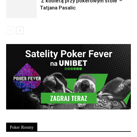
’Z kobietą przy pokerowym stole’ –
Tatjana Pasalic
Poker Roomy