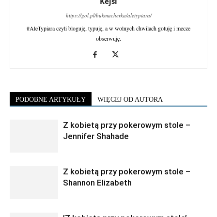
Kejsi
https://gol.pl/bukmacherka/aletypiara/
#AleTypiara czyli bloguję, typuję, a w wolnych chwilach gotuję i mecze
obserwuję.
PODOBNE ARTYKUŁY
WIĘCEJ OD AUTORA
Z kobietą przy pokerowym stole –
Jennifer Shahade
Z kobietą przy pokerowym stole –
Shannon Elizabeth