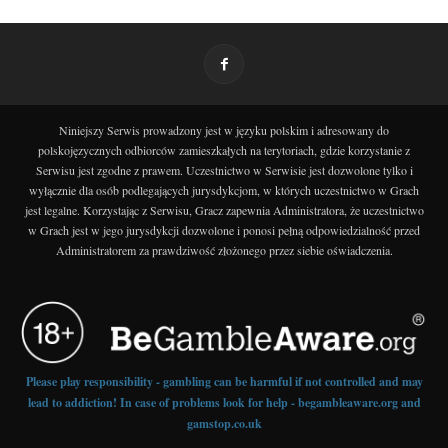
Niniejszy Serwis prowadzony jest w języku polskim i adresowany do
polskojęzycznych odbiorców zamieszkałych na terytoriach, gdzie korzystanie z
Serwisu jest zgodne z prawem. Uczestnictwo w Serwisie jest dozwolone tylko i
wyłącznie dla osób podlegających jurysdykcjom, w których uczestnictwo w Grach
jest legalne. Korzystając z Serwisu, Gracz zapewnia Administratora, że uczestnictwo
w Grach jest w jego jurysdykcji dozwolone i ponosi pełną odpowiedzialność przed
Administratorem za prawdziwość złożonego przez siebie oświadczenia.
Please play responsibility - gambling can be harmful if not controlled and may
lead to addiction! In case of problems look for help - begambleaware.org and
gamstop.co.uk