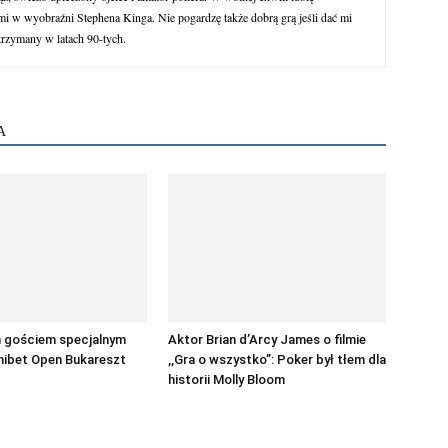
 w wyobraźni Stephena Kinga. Nie pogardzę także dobrą grą jeśli dać mi
trzymany w latach 90-tych.
A
m gościem specjalnym
Aktor Brian d’Arcy James o filmie
nibet Open Bukareszt
,,Gra o wszystko”: Poker był tłem dla
historii Molly Bloom