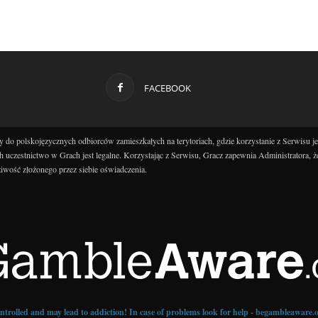
FACEBOOK
 do polskojęzycznych odbiorców zamieszkałych na terytoriach, gdzie korzystanie z Serwisu j
h uczestnictwo w Grach jest legalne. Korzystając z Serwisu, Gracz zapewnia Administratora, ż
iwość złożonego przez siebie oświadczenia.
controlled and may lead to addiction! In case of problems look for help - begambleaware