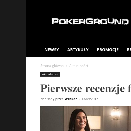
PokerGround.com
NEWSY
ARTYKUŁY
PROMOCJE
R
Strona główna
Aktualności
Aktualności
Pierwsze recenzje 
Napisany przez
Wesker
-
13/09/2017