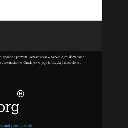
est zgodne z prawem. Uczestnictwo w Serwisie jest dozwolone
e uczestnictwo w Grach jest w jego jurysdykcji dozwolone i
.org and gamstop.co.uk