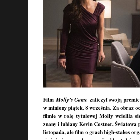
Film
zaliczył swoją premi
Molly’s Game
w miniony piątek, 8 września. Za obraz o
filmie w rolę tytułowej Molly wcieliła s
znany i lubiany Kevin Costner. Światowa 
listopada, ale film o grach high-stakes 