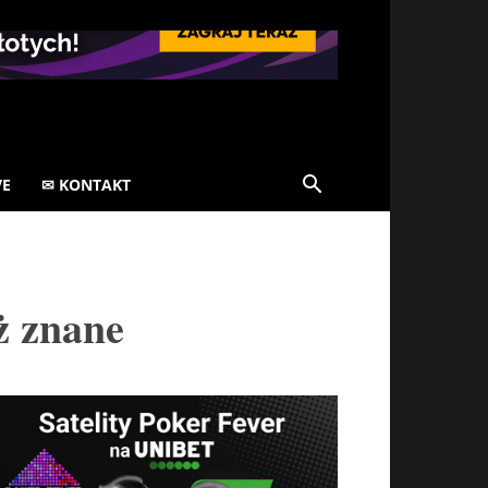
VE
✉ KONTAKT
ż znane