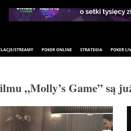
ELACJE/STREAMY
POKER ONLINE
STRATEGIA
POKER LI
filmu „Molly’s Game” są ju