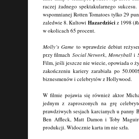
raczej żadnego spektakularnego sukcesu
wspomnianej Rotten Tomatoes tylko 29 pu
Hazardziści
zaledwie 8. Kultowi
z 1998 (
R
w okolicach 65 procent.
Molly’s Game
to wprawdzie debiut reżyser
przy filmach
Social Network
,
Moneyball
i
Film, jeśli jeszcze nie wiecie, opowiada o ż
zakończeniu kariery zarabiała po 50.000
biznesmenów i celebrytów z Hollywood.
W filmie pojawia się również aktor Micha
jednym z zaproszonych na grę celebry
prawdziwych sesjach karcianych u panny B
Ben Affleck, Matt Damon i Toby Maguire
produkcji. Widocznie karta im nie szła.