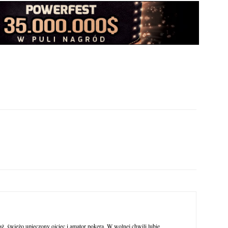
ąż, świeżo upieczony ojciec i amator pokera. W wolnej chwili lubię