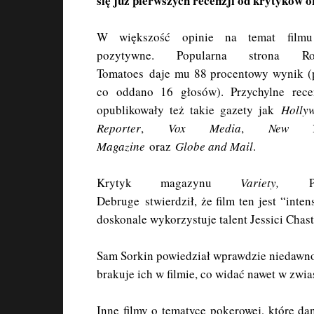
się już pierwszych recenzji od krytyków o
W większość opinie na temat film
pozytywne. Popularna strona Rot
Tomatoes daje mu 88 procentowy wynik (
co oddano 16 głosów). Przychylne rece
opublikowały też takie gazety jak
Holly
Reporter
,
Vox Media
,
New Y
Magazine
oraz
Globe and Mail
.
Krytyk magazynu
Variety,
Pet
Debruge stwierdził, że film ten jest “in
doskonale wykorzystuje talent Jessici Chast
Sam Sorkin powiedział wprawdzie niedawno, 
brakuje ich w filmie, co widać nawet w zwi
Inne filmy o tematyce pokerowej, które d