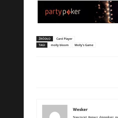
ŹRÓDŁO
Card Player
TAGI
molly bloom
Molly's Game
Wesker
Nauczyciel, tłumacz, dziennikarz, m