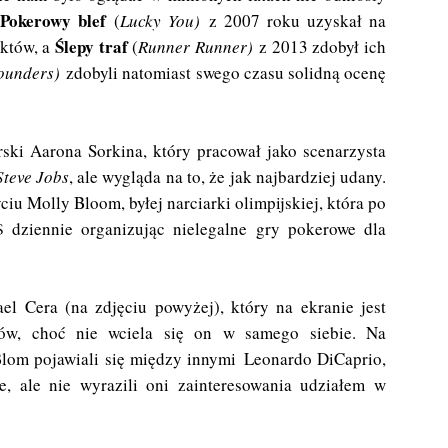
Pokerowy blef
.
(
Lucky You)
z 2007 roku uzyskał na
Ślepy traf
nktów, a
(
Runner Runner)
z 2013 zdobył ich
ounders)
zdobyli natomiast swego czasu solidną ocenę
ski Aarona Sorkina, który pracował jako scenarzysta
Steve Jobs
, ale wygląda na to, że jak najbardziej udany.
yciu Molly Bloom, byłej narciarki olimpijskiej, która po
$ dziennie organizując nielegalne gry pokerowe dla
el Cera (na zdjęciu powyżej), który na ekranie jest
tów, choć nie wciela się on w samego siebie. Na
lom pojawiali się między innymi Leonardo DiCaprio,
, ale nie wyrazili oni zainteresowania udziałem w