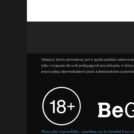
Niniejszy Serwis prowadzony jest w języku polskim i adresowany
tylko i wyłącznie dla osób podlegających jurysdykcjom, w któryc
ponosi pełną odpowiedzialność przed Administratorem za prawdz
Please play responsibility - gambling can be harmful if not 