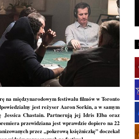
erę na międzynarodowym festiwalu filmów w Toronto
dpowiedzialny jest reżyser Aaron Sorkin, a w samym
ię Jessica Chastain. Partnerują jej Idris Elba oraz
premiera przewidziana jest wprawdzie dopiero na 22
organizowanych przez „pokerową księżniczkę” doczekał