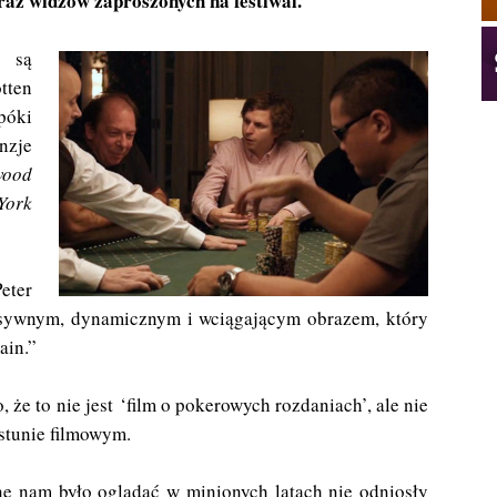
raz widzów zaproszonych na festiwal.
u są
ten
póki
nzje
wood
ork
er
tensywnym, dynamicznym i wciągającym obrazem, który
ain.”
że to nie jest ‘film o pokerowych rozdaniach’, ale nie
astunie filmowym.
ane nam było oglądać w minionych latach nie odniosły