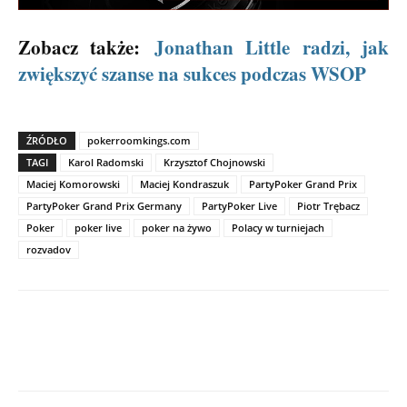
Zobacz także:
Jonathan Little radzi, jak
zwiększyć szanse na sukces podczas WSOP
ŹRÓDŁO
pokerroomkings.com
TAGI
Karol Radomski
Krzysztof Chojnowski
Maciej Komorowski
Maciej Kondraszuk
PartyPoker Grand Prix
PartyPoker Grand Prix Germany
PartyPoker Live
Piotr Trębacz
Poker
poker live
poker na żywo
Polacy w turniejach
rozvadov