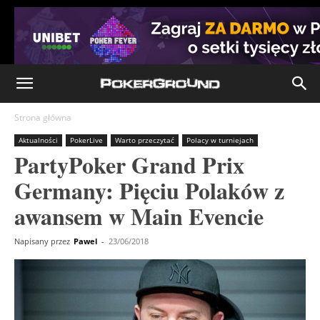
Strona główna
Aktualności
PokerLive
Warto przeczytać
Polacy w turniejach
PartyPoker Grand Prix
Germany: Pięciu Polaków z
awansem w Main Evencie
Napisany przez
Pawel
-
23/06/2018