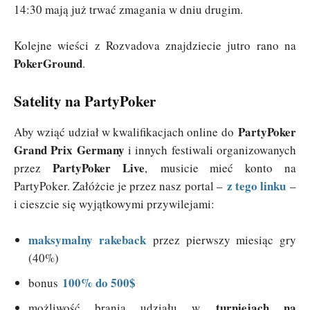
14:30 mają już trwać zmagania w dniu drugim.
Kolejne wieści z Rozvadova znajdziecie jutro rano na
PokerGround
.
Satelity na PartyPoker
PartyPoker
Aby wziąć udział w kwalifikacjach online do
Grand Prix Germany
i innych festiwali organizowanych
PartyPoker Live
przez
, musicie mieć konto na
z tego linku
PartyPoker. Załóżcie je przez nasz portal –
–
i cieszcie się wyjątkowymi przywilejami:
maksymalny rakeback
przez pierwszy miesiąc gry
(40%)
100% do 500$
bonus
turniejach na
możliwość brania udziału w