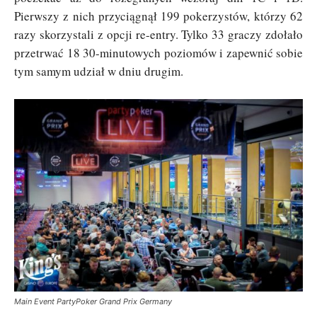
Pierwszy z nich przyciągnął 199 pokerzystów, którzy 62
razy skorzystali z opcji re-entry. Tylko 33 graczy zdołało
przetrwać 18 30-minutowych poziomów i zapewnić sobie
tym samym udział w dniu drugim.
Main Event PartyPoker Grand Prix Germany