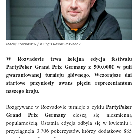
Maciej Kondraszuk / ©King's Resort Rozvadov
W Rozvadovie trwa kolejna edycja festiwalu
PartyPoker Grand Prix Germany z 500.000€ w puli
gwarantowanej turnieju głównego. Wczorajsze dni
startowe przyniosły awans pięciu reprezentantom
naszego kraju.
PartyPoker
Rozgrywane w Rozvadovie turnieje z cyklu
Grand Prix Germany
cieszą się niezmienną
popularnością. Ostatnia edycja odbyła się w kwietniu i
przyciągnęła 3.706 pokerzystów, którzy dodatkowo 885