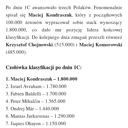
Po dniu 1C awansowało trzech Polaków. Fenomenalnie
Maciej Kondraszuk
spisał się
, który z początkowych
100.000 żetonów wypracował sobie stack wynoszący
1.800.000, co dało mu pozycję lidera końcowej
klasyfikacji. Do kolejnego dnia zmagań przeszli również
Krzysztof Chojnowski
Maciej Komorowski
(515.000) i
(485.000).
Czołówka klasyfikacji po dniu 1C:
1. Maciej Kondraszuk – 1.800.000
2. Israel Avraham – 1.780.000
3. Fabien Baldelli – 1.700.000
4. Peter Mihalčin – 1.565.000
5. Ondrej Már – 1.440.000
6. Mantas Jurkuvenas – 1.290.000
7. Jaques Ohayon – 1.150.000