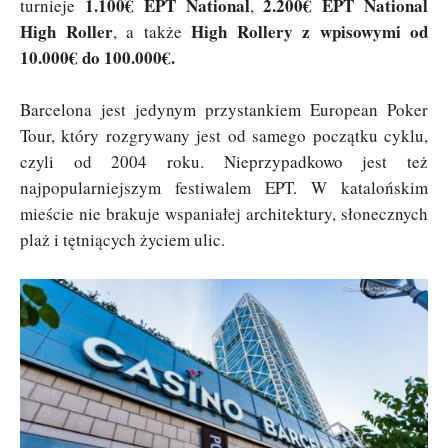
1.100€ EPT National
2.200€ EPT National
turnieje
,
High Roller
High Rollery z wpisowymi od
, a także
10.000€ do 100.000€.
Barcelona jest jedynym przystankiem European Poker
Tour, który rozgrywany jest od samego początku cyklu,
czyli od 2004 roku. Nieprzypadkowo jest też
najpopularniejszym festiwalem EPT. W katalońskim
mieście nie brakuje wspaniałej architektury, słonecznych
plaż i tętniących życiem ulic.