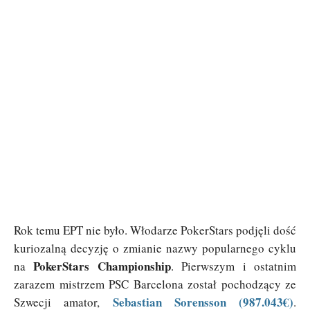
Rok temu EPT nie było. Włodarze PokerStars podjęli dość
kuriozalną decyzję o zmianie nazwy popularnego cyklu
PokerStars Championship
na
. Pierwszym i ostatnim
zarazem mistrzem PSC Barcelona został pochodzący ze
Sebastian Sorensson (987.043€)
Szwecji amator,
.