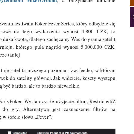
zytelnikom PokerGround
, a otrzymacie unikalne
ventu festiwalu Poker Fever Series, który odbędzie się
isowe do tego wydarzenia wynosi 4.800 CZK, to
o duża kwota, dlatego zachęcamy Was do grania satelit
urnieju, którego pula nagród wynosi 5.000.000 CZK,
cze taniej!
tuje satelita niższego poziomu, tzw. feeder, w którym
wek do satelity głównej. Jak widzicie, koszty występu
być bardzo, ale to bardzo niewielkie.
artyPoker. Wystarczy, że użyjecie filtra „Restricted/Z
 do gry. Alternatywą jest zaznaczenie filtrów na
 w sofcie słowa „Fever”.