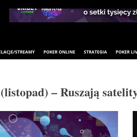
ELACJE/STREAMY
POKER ONLINE
STRATEGIA
POKER LI
 (listopad) – Ruszają sateli