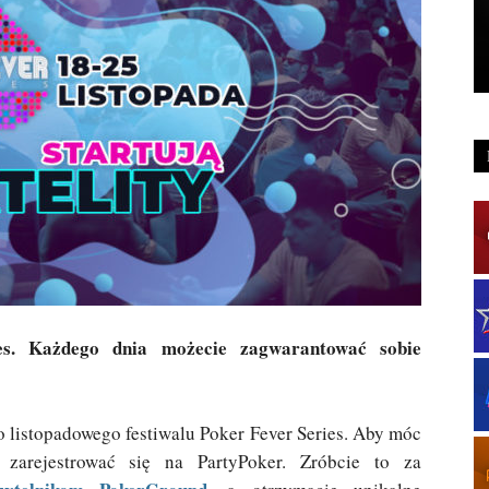
ies. Każdego dnia możecie zagwarantować sobie
o listopadowego festiwalu Poker Fever Series. Aby móc
 zarejestrować się na PartyPoker. Zróbcie to za