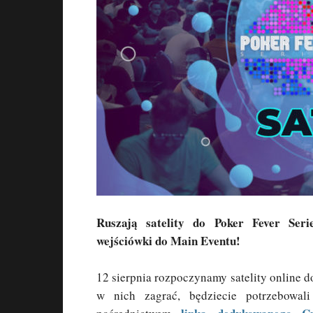
Ruszają satelity do Poker Fever Ser
wejściówki do Main Eventu!
12 sierpnia rozpoczynamy satelity online d
w nich zagrać, będziecie potrzebowali