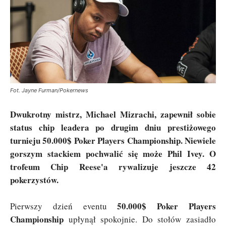
Fot. Jayne Furman/Pokernews
Dwukrotny mistrz, Michael Mizrachi, zapewnił sobie
status chip leadera po drugim dniu prestiżowego
turnieju 50.000$ Poker Players Championship. Niewiele
gorszym stackiem pochwalić się może Phil Ivey. O
trofeum Chip Reese'a rywalizuje jeszcze 42
pokerzystów.
50.000$ Poker Players
Pierwszy dzień eventu
Championship
upłynął spokojnie. Do stołów zasiadło