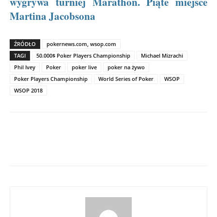
wygrywa turniej Marathon. Piąte miejsce
Martina Jacobsona
ŹRÓDŁO
pokernews.com, wsop.com
TAGI
50.000$ Poker Players Championship
Michael Mizrachi
Phil Ivey
Poker
poker live
poker na żywo
Poker Players Championship
World Series of Poker
WSOP
WSOP 2018