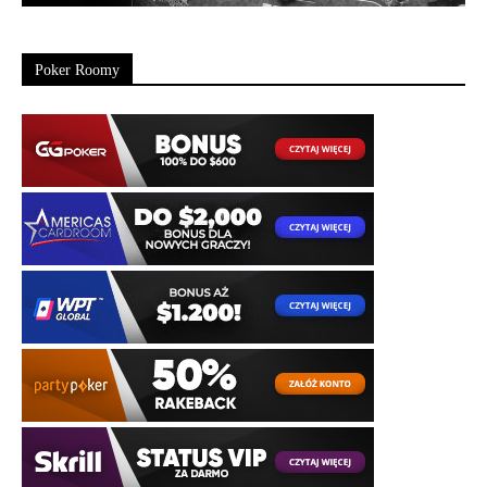
Poker Roomy