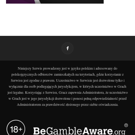
Niniejszy Serwis prowadzony jest w języku polskim i adresowany do
polskojęzycznych odbiorców zamieszkałych na terytoriach, gdzie korzystanie z
Serwisu jest zgodne z prawem. Uczestnictwo w Serwisie jest dozwolone tylko i
wyłącznie dla osób podlegających jurysdykcjom, w których uczestnictwo w Grach
jest legalne. Korzystając z Serwisu, Gracz zapewnia Administratora, że uczestnictwo
w Grach jest w jego jurysdykcji dozwolone i ponosi pełną odpowiedzialność przed
Administratorem za prawdziwość złożonego przez siebie oświadczenia.