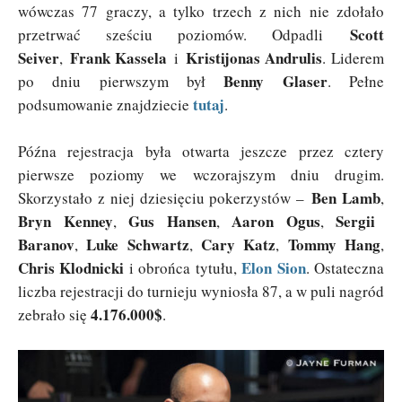
wówczas 77 graczy, a tylko trzech z nich nie zdołało
Scott
przetrwać sześciu poziomów. Odpadli
Seiver
Frank Kassela
Kristijonas Andrulis
,
i
. Liderem
Benny Glaser
po dniu pierwszym był
. Pełne
tutaj
podsumowanie znajdziecie
.
Późna rejestracja była otwarta jeszcze przez cztery
pierwsze poziomy we wczorajszym dniu drugim.
Ben Lamb
Skorzystało z niej dziesięciu pokerzystów –
,
Bryn Kenney
Gus Hansen
Aaron Ogus
Sergii
,
,
,
Baranov
Luke Schwartz
Cary Katz
Tommy Hang
,
,
,
,
Chris Klodnicki
Elon Sion
i obrońca tytułu,
. Ostateczna
liczba rejestracji do turnieju wyniosła 87, a w puli nagród
4.176.000$
zebrało się
.