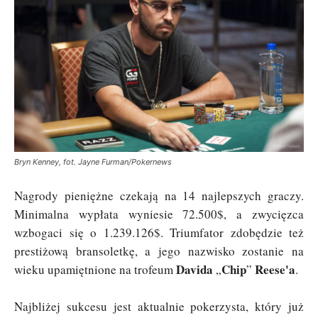
Bryn Kenney, fot. Jayne Furman/Pokernews
Nagrody pieniężne czekają na 14 najlepszych graczy.
Minimalna wypłata wyniesie 72.500$, a zwycięzca
wzbogaci się o 1.239.126$. Triumfator zdobędzie też
prestiżową bransoletkę, a jego nazwisko zostanie na
Davida
Chip
Reese'a
wieku upamiętnione na trofeum
„
”
.
Najbliżej sukcesu jest aktualnie pokerzysta, który już