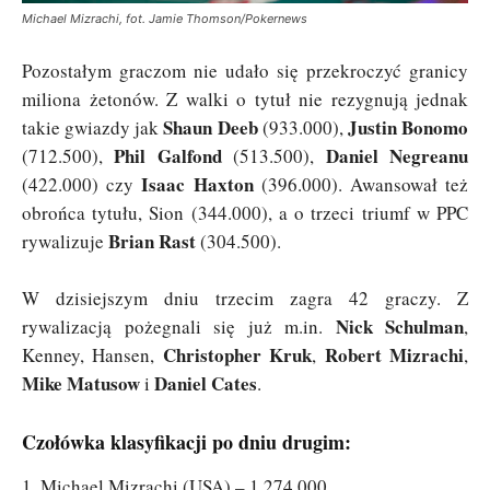
Michael Mizrachi, fot. Jamie Thomson/Pokernews
Pozostałym graczom nie udało się przekroczyć granicy
miliona żetonów. Z walki o tytuł nie rezygnują jednak
Shaun Deeb
Justin Bonomo
takie gwiazdy jak
(933.000),
Phil Galfond
Daniel Negreanu
(712.500),
(513.500),
Isaac Haxton
(422.000) czy
(396.000). Awansował też
obrońca tytułu, Sion (344.000), a o trzeci triumf w PPC
Brian Rast
rywalizuje
(304.500).
W dzisiejszym dniu trzecim zagra 42 graczy. Z
Nick Schulman
rywalizacją pożegnali się już m.in.
,
Christopher Kruk
Robert Mizrachi
Kenney, Hansen,
,
,
Mike Matusow
Daniel Cates
i
.
Czołówka klasyfikacji po dniu drugim:
1. Michael Mizrachi (USA) – 1.274.000