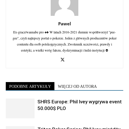
Pawel
Ex-gracz/wannabe pro ♠♣ W latach 2016-2021 dumnie współtworzył "pee-
gee", czyli najlepszy portal o pokerze. Jeden z głównych producentów poker
contentu dla osób polskojęzycznych. Zwolennik uczciwości, prawdy i
estetyki, a wielki wróg fałszu, dyskryminacji i ludzi-instytucji ⛔
PODOBNE ARTYKUŁY
WIĘCEJ OD AUTORA
SHRS Europe: Phil Ivey wygrywa event
50.000$ PLO