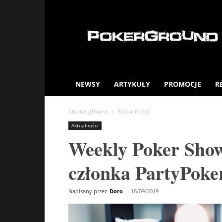
PokerGround.com
NEWSY
ARTYKUŁY
PROMOCJE
R
Strona główna
Aktualności
Aktualności
Weekly Poker Show
członka PartyPoke
Napisany przez
Doro
-
18/09/2019