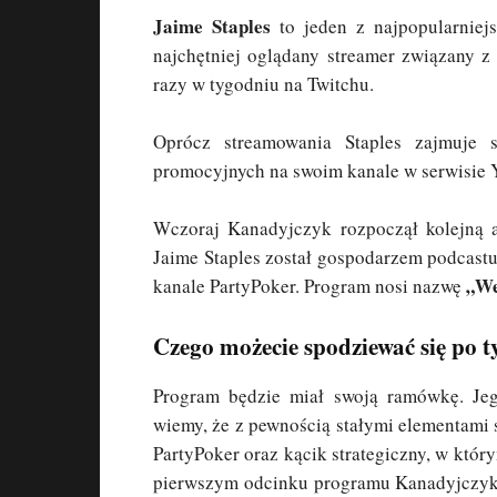
Jaime Staples
to jeden z najpopularniej
najchętniej oglądany streamer związany z
razy w tygodniu na Twitchu.
Oprócz streamowania Staples zajmuje 
promocyjnych na swoim kanale w serwisie 
Wczoraj Kanadyjczyk rozpoczął kolejną 
Jaime Staples został gospodarzem podcastu
„We
kanale PartyPoker. Program nosi nazwę
Czego możecie spodziewać się po 
Program będzie miał swoją ramówkę. Jego 
wiemy, że z pewnością stałymi elementami 
PartyPoker oraz kącik strategiczny, w kt
pierwszym odcinku programu Kanadyjczyk p