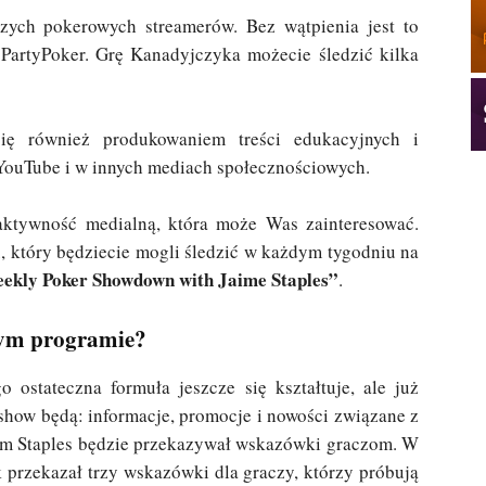
szych pokerowych streamerów. Bez wątpienia jest to
 PartyPoker. Grę Kanadyjczyka możecie śledzić kilka
się również produkowaniem treści edukacyjnych i
YouTube i w innych mediach społecznościowych.
aktywność medialną, która może Was zainteresować.
, który będziecie mogli śledzić w każdym tygodniu na
ekly Poker Showdown with Jaime Staples”
.
tym programie?
ostateczna formuła jeszcze się kształtuje, ale już
show będą: informacje, promocje i nowości związane z
órym Staples będzie przekazywał wskazówki graczom. W
rzekazał trzy wskazówki dla graczy, którzy próbują