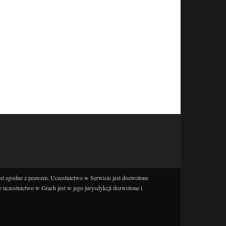
est zgodne z prawem. Uczestnictwo w Serwisie jest dozwolone
e uczestnictwo w Grach jest w jego jurysdykcji dozwolone i