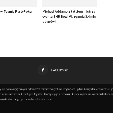
 w Teamie PartyPoker
Michael Addamo z tytułem mistrza
eventu SHR Bowl VI, zgarnia 3,4 mln
dolarów!
FACEBOOK
 do polskojęzycznych odbiorców zamieszkałych na terytoriach, gdzie korzystanie z Serwisu j
h uczestnictwo w Grach jest legalne. Korzystając z Serwisu, Gracz zapewnia Administratora, ż
iwość złożonego przez siebie oświadczenia.