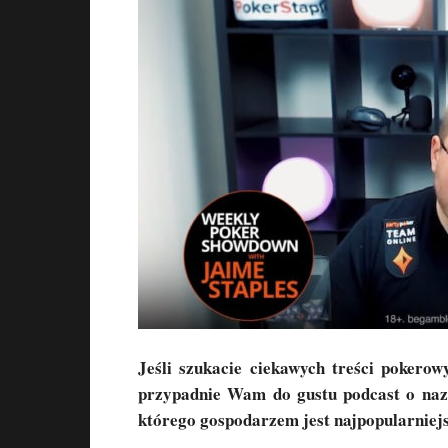
Jeśli szukacie ciekawych treści pokero
przypadnie Wam do gustu podcast o naz
którego gospodarzem jest najpopularniej