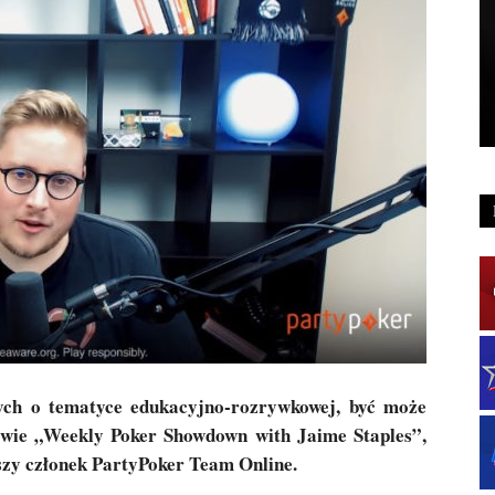
wych o tematyce edukacyjno-rozrywkowej, być może
wie „Weekly Poker Showdown with Jaime Staples”,
szy członek PartyPoker Team Online.