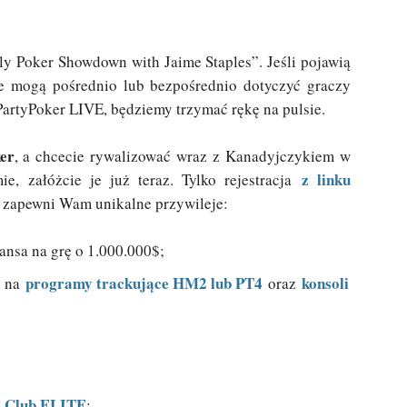
ly Poker Showdown with Jaime Staples”. Jeśli pojawią
re mogą pośrednio lub bezpośrednio dotyczyć graczy
PartyPoker LIVE, będziemy trzymać rękę na pulsie.
er
, a chcecie rywalizować wraz z Kanadyjczykiem w
z linku
e, załóżcie je już teraz. Tylko rejestracja
zapewni Wam unikalne przywileje:
ansa na grę o 1.000.000$;
programy trackujące HM2 lub PT4
konsoli
i na
oraz
 Club ELITE
;