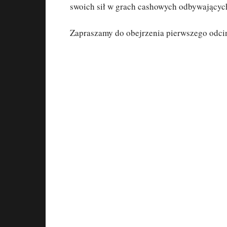
swoich sił w grach cashowych odbywających
Zapraszamy do obejrzenia pierwszego odcin