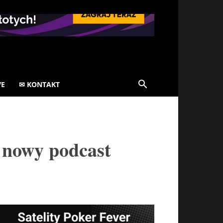
VE
✉ KONTAKT
 nowy podcast