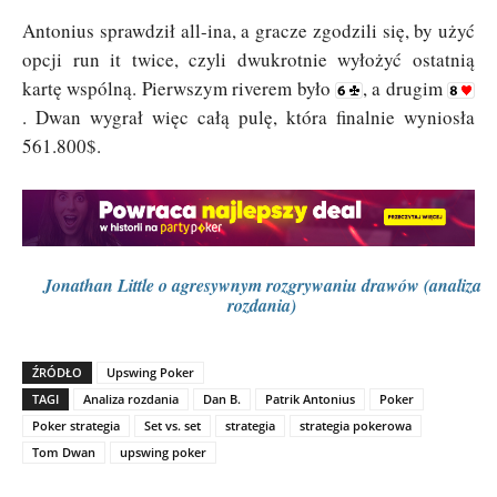
Antonius sprawdził all-ina, a gracze zgodzili się, by użyć
opcji run it twice, czyli dwukrotnie wyłożyć ostatnią
kartę wspólną. Pierwszym riverem było
, a drugim
. Dwan wygrał więc całą pulę, która finalnie wyniosła
561.800$.
Jonathan Little o agresywnym rozgrywaniu drawów (analiza
rozdania)
ŹRÓDŁO
Upswing Poker
TAGI
Analiza rozdania
Dan B.
Patrik Antonius
Poker
Poker strategia
Set vs. set
strategia
strategia pokerowa
Tom Dwan
upswing poker