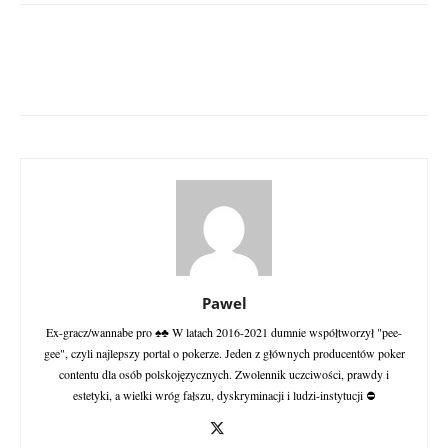
Pawel
Ex-gracz/wannabe pro ♠♣ W latach 2016-2021 dumnie współtworzył "pee-
gee", czyli najlepszy portal o pokerze. Jeden z głównych producentów poker
contentu dla osób polskojęzycznych. Zwolennik uczciwości, prawdy i
estetyki, a wielki wróg fałszu, dyskryminacji i ludzi-instytucji ⛔