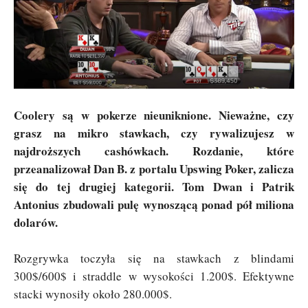
Coolery są w pokerze nieuniknione. Nieważne, czy
grasz na mikro stawkach, czy rywalizujesz w
najdroższych cashówkach. Rozdanie, które
przeanalizował Dan B. z portalu Upswing Poker, zalicza
się do tej drugiej kategorii. Tom Dwan i Patrik
Antonius zbudowali pulę wynoszącą ponad pół miliona
dolarów.
Rozgrywka toczyła się na stawkach z blindami
300$/600$ i straddle w wysokości 1.200$. Efektywne
stacki wynosiły około 280.000$.