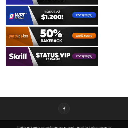
Niniejszy Serwis prowadzony jest w języku polskim i adresowany do