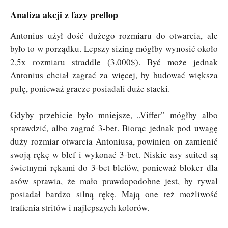
Analiza akcji z fazy preflop
Antonius użył dość dużego rozmiaru do otwarcia, ale
było to w porządku. Lepszy sizing mógłby wynosić około
2,5x rozmiaru straddle (3.000$). Być może jednak
Antonius chciał zagrać za więcej, by budować większa
pulę, ponieważ gracze posiadali duże stacki.
Gdyby przebicie było mniejsze, „Viffer” mógłby albo
sprawdzić, albo zagrać 3-bet. Biorąc jednak pod uwagę
duży rozmiar otwarcia Antoniusa, powinien on zamienić
swoją rękę w blef i wykonać 3-bet. Niskie asy suited są
świetnymi rękami do 3-bet blefów, ponieważ bloker dla
asów sprawia, że mało prawdopodobne jest, by rywal
posiadał bardzo silną rękę. Mają one też możliwość
trafienia stritów i najlepszych kolorów.