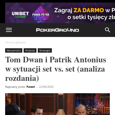
Strona główna
Aktualności
Artykuły
Strategia
Tom Dwan i Patrik Antonius
w sytuacji set vs. set (analiza
rozdania)
Napisany przez
Pawel
-
22/06/2020