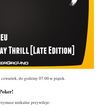
 czwartek, do godziny 07:00 w piątek.
Poker!
trzymasz unikalne przywileje: