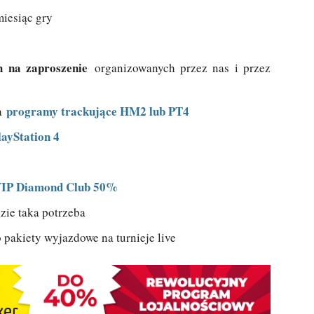
iesiąc gry
h na zaproszenie
organizowanych przez nas i przez
programy trackujące HM2 lub PT4
na
layStation 4
IP Diamond Club 50%
dzie taka potrzeba
 pakiety wyjazdowe na turnieje live