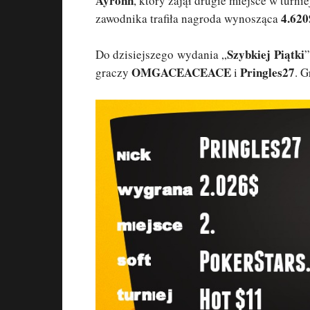
Ayronn
, który zajął drugie miejsce w tur
4.620
zawodnika trafiła nagroda wynosząca
Szybkiej Piątki
Do dzisiejszego wydania „
”
OMGACEACEACE
Pringles27
graczy
i
. G