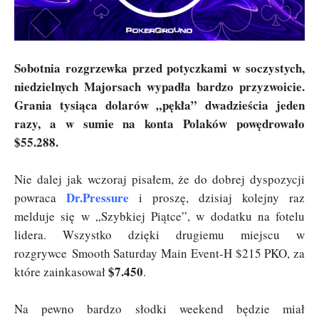
Sobotnia rozgrzewka przed potyczkami w soczystych,
niedzielnych Majorsach wypadła bardzo przyzwoicie.
Grania tysiąca dolarów „pękła” dwadzieścia jeden
razy, a w sumie na konta Polaków powędrowało
$55.288.
Nie dalej jak wczoraj pisałem, że do dobrej dyspozycji
Dr.Pressure
powraca
i proszę, dzisiaj kolejny raz
melduje się w „Szybkiej Piątce”, w dodatku na fotelu
lidera. Wszystko dzięki drugiemu miejscu w
rozgrywce Smooth Saturday Main Event-H $215 PKO, za
$7.450
które zainkasował
.
Na pewno bardzo słodki weekend będzie miał