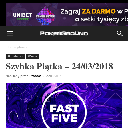
Strona główna
Aktualności
Wyniki
Szybka Piątka – 24/03/2018
Napisany przez
Ptaaak
-
25/03/2018