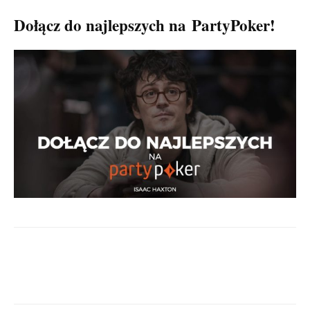
Dołącz do najlepszych na
PartyPoker!