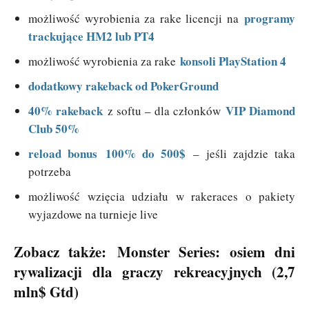
programy
możliwość wyrobienia za rake licencji na
trackujące HM2 lub PT4
konsoli PlayStation 4
możliwość wyrobienia za rake
dodatkowy rakeback od PokerGround
40% rakeback
VIP Diamond
z softu – dla członków
Club 50%
reload bonus
100% do 500$
– jeśli zajdzie taka
potrzeba
możliwość wzięcia udziału w rakeraces o pakiety
wyjazdowe na turnieje live
Zobacz także:
Monster Series: osiem dni
rywalizacji dla graczy rekreacyjnych (2,7
mln$ Gtd)