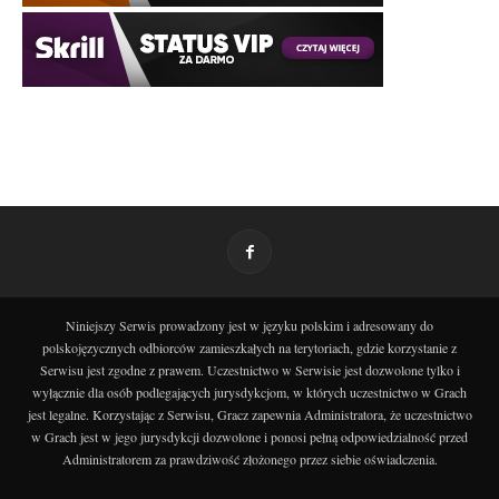
Niniejszy Serwis prowadzony jest w języku polskim i adresowany do
polskojęzycznych odbiorców zamieszkałych na terytoriach, gdzie korzystanie z
Serwisu jest zgodne z prawem. Uczestnictwo w Serwisie jest dozwolone tylko i
wyłącznie dla osób podlegających jurysdykcjom, w których uczestnictwo w Grach
jest legalne. Korzystając z Serwisu, Gracz zapewnia Administratora, że uczestnictwo
w Grach jest w jego jurysdykcji dozwolone i ponosi pełną odpowiedzialność przed
Administratorem za prawdziwość złożonego przez siebie oświadczenia.