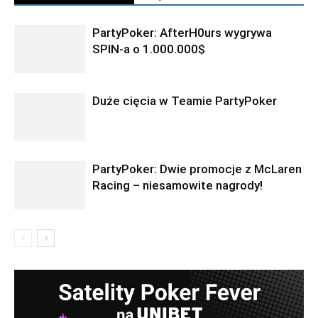
PartyPoker: AfterH0urs wygrywa
SPIN-a o 1.000.000$
Duże cięcia w Teamie PartyPoker
PartyPoker: Dwie promocje z McLaren
Racing – niesamowite nagrody!