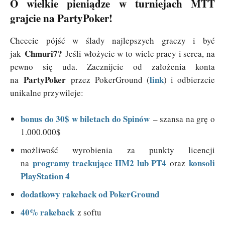
O wielkie pieniądze w turniejach MTT
grajcie na PartyPoker!
Chcecie pójść w ślady najlepszych graczy i być
Chmuri7?
jak
Jeśli włożycie w to wiele pracy i serca, na
pewno się uda. Zacznijcie od założenia konta
PartyPoker
link
na
przez PokerGround (
) i odbierzcie
unikalne przywileje:
bonus do 30$ w biletach do Spinów
– szansa na grę o
1.000.000$
możliwość wyrobienia za punkty licencji
programy trackujące HM2 lub PT4
konsoli
na
oraz
PlayStation 4
dodatkowy rakeback od PokerGround
40% rakeback
z softu