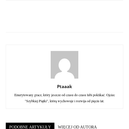
Ptaaak
Emerytowany gracz, który jeszcze od czasu do czasu lubi poklikać. Ojciec
"Szybkiej Piątki", którą wychowuje i rozwija od pięciu lat.
PODOBNE ARTYKUŁY
WIĘCEJ OD AUTORA