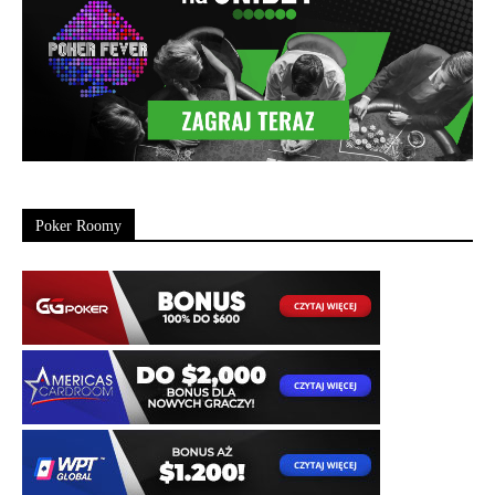
Poker Roomy