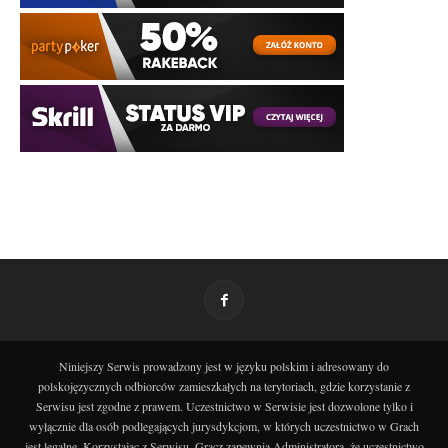
Niniejszy Serwis prowadzony jest w języku polskim i adresowany do
polskojęzycznych odbiorców zamieszkałych na terytoriach, gdzie korzystanie z
Serwisu jest zgodne z prawem. Uczestnictwo w Serwisie jest dozwolone tylko i
wyłącznie dla osób podlegających jurysdykcjom, w których uczestnictwo w Grach
jest legalne. Korzystając z Serwisu, Gracz zapewnia Administratora, że uczestnictwo