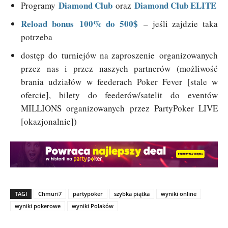
Diamond Club
Diamond Club ELITE
Programy
oraz
Reload bonus
100% do 500$
– jeśli zajdzie taka
potrzeba
dostęp do turniejów na zaproszenie organizowanych
przez nas i przez naszych partnerów (możliwość
brania udziałów w feederach Poker Fever [stale w
ofercie], bilety do feederów/satelit do eventów
MILLIONS organizowanych przez PartyPoker LIVE
[okazjonalnie])
TAGI
Chmuri7
partypoker
szybka piątka
wyniki online
wyniki pokerowe
wyniki Polaków