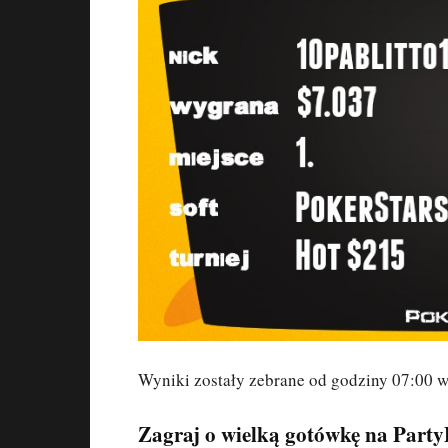
Wyniki zostały zebrane od godziny 07:00 w
Zagraj o wielką gotówkę na Party