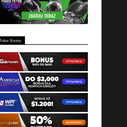
Poker Roomy