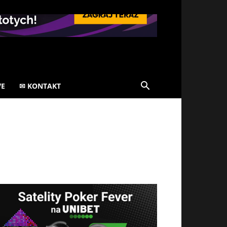
VE
✉ KONTAKT