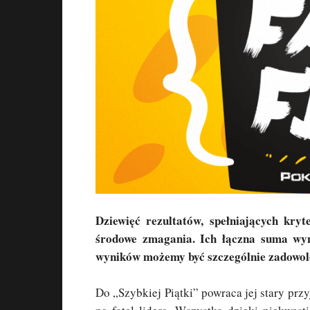
Dziewięć rezultatów, spełniających kryt
środowe zmagania. Ich łączna suma wyn
wyników możemy być szczególnie zadowol
Do „Szybkiej Piątki” powraca jej stary przy