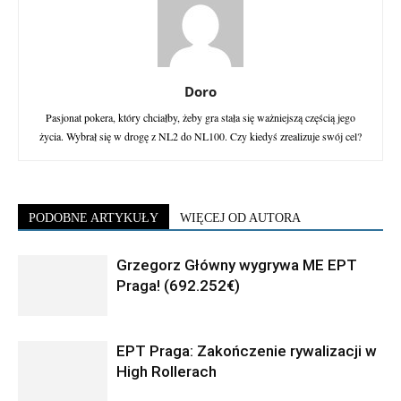
Doro
Pasjonat pokera, który chciałby, żeby gra stała się ważniejszą częścią jego
życia. Wybrał się w drogę z NL2 do NL100. Czy kiedyś zrealizuje swój cel?
PODOBNE ARTYKUŁY
WIĘCEJ OD AUTORA
Grzegorz Główny wygrywa ME EPT
Praga! (692.252€)
EPT Praga: Zakończenie rywalizacji w
High Rollerach