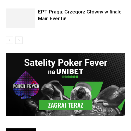
EPT Praga: Grzegorz Główny w finale
Main Eventu!