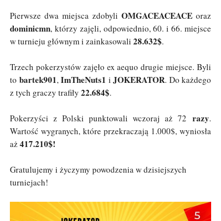
OMGACEACEACE
Pierwsze dwa miejsca zdobyli
oraz
dominicmn
, którzy zajęli, odpowiednio, 60. i 66. miejsce
28.632$
w turnieju głównym i zainkasowali
.
Trzech pokerzystów zajęło ex aequo drugie miejsce. Byli
bartek901
ImTheNuts1
JOKERATOR
to
,
i
. Do każdego
22.684$
z tych graczy trafiły
.
razy
Pokerzyści z Polski punktowali wczoraj aż 72
.
Wartość wygranych, które przekraczają 1.000$, wyniosła
417.210$!
aż
Gratulujemy i życzymy powodzenia w dzisiejszych
turniejach!