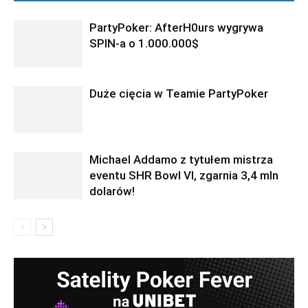
PartyPoker: AfterH0urs wygrywa
SPIN-a o 1.000.000$
Duże cięcia w Teamie PartyPoker
Michael Addamo z tytułem mistrza
eventu SHR Bowl VI, zgarnia 3,4 mln
dolarów!