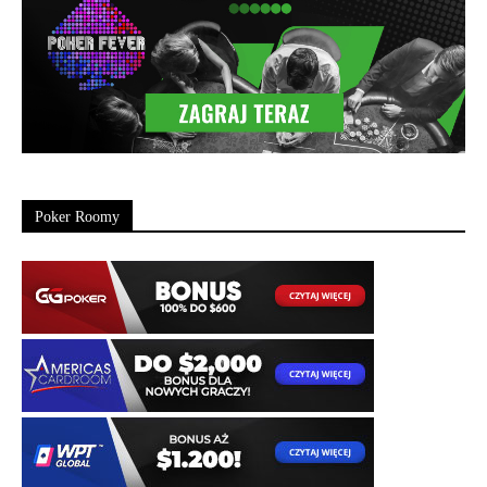
Poker Roomy