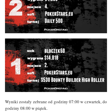
Wyniki zostały zebrane od godziny 07:00 w czwartek, do
godziny 08:00 w piątek.