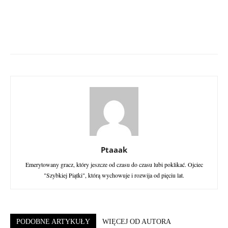
Ptaaak
Emerytowany gracz, który jeszcze od czasu do czasu lubi poklikać. Ojciec
"Szybkiej Piątki", którą wychowuje i rozwija od pięciu lat.
PODOBNE ARTYKUŁY
WIĘCEJ OD AUTORA