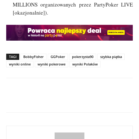
MILLIONS organizowanych przez PartyPoker LIVE
[okazjonalnie]).
TAGI
BobbyFisher
GGPoker
pokerzysta90
szybka piątka
wyniki online
wyniki pokerowe
wyniki Polaków