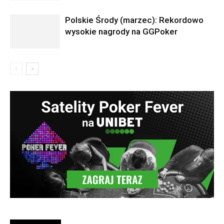
Polskie Środy (marzec): Rekordowo
wysokie nagrody na GGPoker