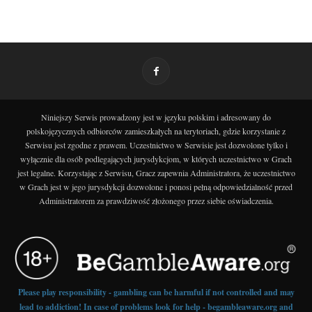
Niniejszy Serwis prowadzony jest w języku polskim i adresowany do
polskojęzycznych odbiorców zamieszkałych na terytoriach, gdzie korzystanie z
Serwisu jest zgodne z prawem. Uczestnictwo w Serwisie jest dozwolone tylko i
wyłącznie dla osób podlegających jurysdykcjom, w których uczestnictwo w Grach
jest legalne. Korzystając z Serwisu, Gracz zapewnia Administratora, że uczestnictwo
w Grach jest w jego jurysdykcji dozwolone i ponosi pełną odpowiedzialność przed
Administratorem za prawdziwość złożonego przez siebie oświadczenia.
Please play responsibility - gambling can be harmful if not controlled and may
lead to addiction! In case of problems look for help - begambleaware.org and