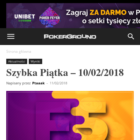
Strona główna
Aktualności
Wyniki
Szybka Piątka – 10/02/2018
Napisany przez
Ptaaak
-
11/02/2018