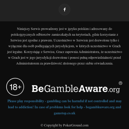
Niniejszy Serwis prowadzony jest w języku polskim i adresowany do
polskojęzycznych odbiorców zamieszkałych na terytoriach, gdzie korzystanie z
Serwisu jest zgodne z prawem. Uczestnictwo w Serwisie jest dozwolone tylko i
wyłącznie dla osób podlegających jurysdykcjom, w których uczestnictwo w Grach
jest legalne. Korzystając z Serwisu, Gracz zapewnia Administratora, że uczestnictwo
w Grach jest w jego jurysdykcji dozwolone i ponosi pełną odpowiedzialność przed
Administratorem za prawdziwość złożonego przez siebie oświadczenia.
Please play responsibility - gambling can be harmful if not controlled and may
lead to addiction! In case of problems look for help - begambleaware.org and
gamstop.co.uk
© Copyright by PokerGround.com