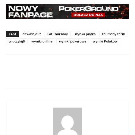
TAGI
dewast_out
Fat Thursday
szybka piątka
thursday thrill
wluczykij8
wyniki online
wyniki pokerowe
wyniki Polaków