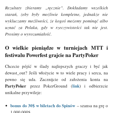
Rezultaty zbieramy „ręcznie”. Dokładamy wszelkich
starań, żeby były możliwie kompletne, jednakże nie
wykluczamy możliwości, że kogoś możemy pominąć albo
uznać za Polaka, gdy w rzeczywistości tak nie jest.
Prosimy o wyrozumiałość.
O wielkie pieniądze w turniejach MTT i
festiwalu Powerfest grajcie na PartyPoker
Chcecie pójść w ślady najlepszych graczy i być jak
dewast_out? Jeśli włożycie w to wiele pracy i serca, na
pewno się uda. Zacznijcie od założenia konta na
PartyPoker
link
przez PokerGround (
) i odbierzcie
unikalne przywileje:
bonus do 30$ w biletach do Spinów
– szansa na grę o
1.000.000$