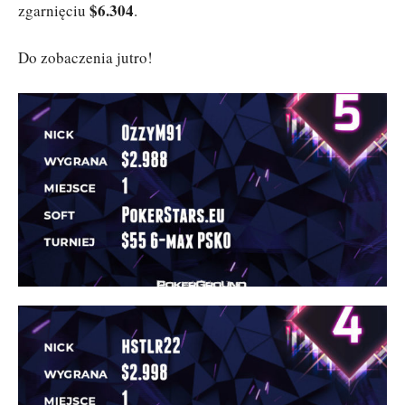
$6.304
zgarnięciu
.
Do zobaczenia jutro!