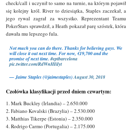
check/call i uczynił to samo na turnie, na którym pojawił
się kolejny król. River to dziesiątka, Staples zaczekał, a
jego rywal zagrał za wszystko. Reprezentant Teamu
PokerStars sprawdził, a Heath pokazał parę szóstek, która
dawała mu lepszego fula.
Not much you can do there. Thanks for believing guys. We
will close it out next time. For now, €19,700 and the
promise of next time.
#eptbarcelona
pic.twitter.com/RdWnHIiIyt
— Jaime Staples (@jaimestaples)
August 30, 2018
Czołówka klasyfikacji przed dniem czwartym:
1. Mark Buckley (Irlandia) – 2.650.000
2. Fabiano Kovalski (Brazylia) – 2.530.000
3. Matthias Tikerpe (Estonia) – 2.350.000
4. Rodrigo Carmo (Portugalia) – 2.175.000