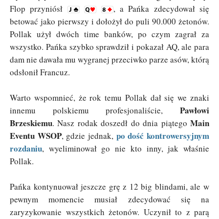
Flop przyniósł
, a Pańka zdecydował się
betować jako pierwszy i dołożył do puli 90.000 żetonów.
Pollak użył dwóch time banków, po czym zagrał za
wszystko. Pańka szybko sprawdził i pokazał AQ, ale para
dam nie dawała mu wygranej przeciwko parze asów, którą
odsłonił Francuz.
Warto wspomnieć, że rok temu Pollak dał się we znaki
Pawłowi
innemu polskiemu profesjonaliście,
Brzeskiemu
Main
. Nasz rodak doszedł do dnia piątego
Eventu WSOP
po dość kontrowersyjnym
, gdzie jednak,
rozdaniu
, wyeliminował go nie kto inny, jak właśnie
Pollak.
Pańka kontynuował jeszcze grę z 12 big blindami, ale w
pewnym momencie musiał zdecydować się na
zaryzykowanie wszystkich żetonów. Uczynił to z parą