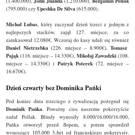
John Juanda
Benjamin Pollak
(1.400.000),
(1.210.000),
Upeshka De Silva
(795.000) czy
(615.000).
Michał Lubas
, który zaczynał dzień trzeci z jednym z
najlepszych stacków, zajął 127. miejsce, za co
zainkasował 12.080€. Wczoraj do kasy udali się również
Daniel Nietrzebka
Tomasz
(226. miejsce – 8.900€),
Pająk
Mikołaj Zawadzki
(116. miejsce – 14.330€),
(108.
Patryk Poterek
miejsce – 14.330€) i
(72. miejsce –
16.670€).
Dzień czwarty bez Dominika Pańki
Pod koniec dnia trzeciego z rywalizacją pożegnał się
Dominik Pańka
. Poważny cios naszemu pokerzyście
zadał Pollak. Blindy wynosiły 8.000/16.000/16.000,
Pańka otworzył przed flopem, a potem sprawdził
wynoszący 105.000 3-bet od francuskiego pokerzysty.