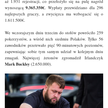
aż 1.931 rejestracji, co przełożyło się na pulę nagród
9.365.350€
wynoszącą
. Wypłaty przewidziano dla 296
najlepszych graczy, a zwycięzca ma wzbogacić się o
1.611.500€.
We wczorajszym dniu trzecim do stołów powróciło 259
pokerzystów, a wśród nich siedmiu Polaków. Tylko 56
zawodników przetrwało pięć 90-minutowych poziomów,
zapewniając sobie tym samym udział w kolejnym dniu
zmagań. Najwięcej żetonów zgromadził Irlandczyk
Mark Buckley
(2.650.000).