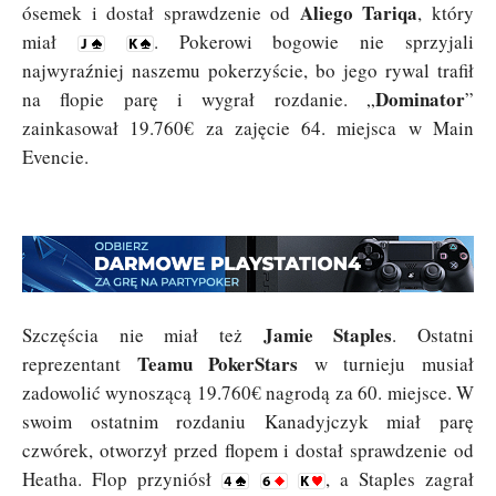
Aliego Tariqa
ósemek i dostał sprawdzenie od
, który
miał
. Pokerowi bogowie nie sprzyjali
najwyraźniej naszemu pokerzyście, bo jego rywal trafił
Dominator
na flopie parę i wygrał rozdanie. „
”
zainkasował 19.760€ za zajęcie 64. miejsca w Main
Evencie.
Jamie Staples
Szczęścia nie miał też
. Ostatni
Teamu PokerStars
reprezentant
w turnieju musiał
zadowolić wynoszącą 19.760€ nagrodą za 60. miejsce. W
swoim ostatnim rozdaniu Kanadyjczyk miał parę
czwórek, otworzył przed flopem i dostał sprawdzenie od
Heatha. Flop przyniósł
, a Staples zagrał