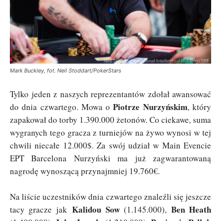
Mark Buckley, fot. Neil Stoddart/PokerStars
Tylko jeden z naszych reprezentantów zdołał awansować
Piotrze Nurzyńskim
do dnia czwartego. Mowa o
, który
zapakował do torby 1.390.000 żetonów. Co ciekawe, suma
wygranych tego gracza z turniejów na żywo wynosi w tej
chwili niecałe 12.000$. Za swój udział w Main Evencie
EPT Barcelona Nurzyński ma już zagwarantowaną
nagrodę wynoszącą przynajmniej 19.760€.
Na liście uczestników dnia czwartego znaleźli się jeszcze
Kalidou Sow
Ben Heath
tacy gracze jak
(1.145.000),