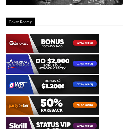
Poker Roomy