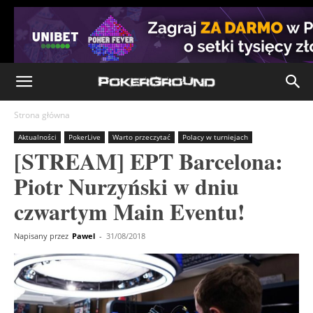
Strona główna
Aktualności
PokerLive
Warto przeczytać
Polacy w turniejach
[STREAM] EPT Barcelona:
Piotr Nurzyński w dniu
czwartym Main Eventu!
Napisany przez
Pawel
-
31/08/2018