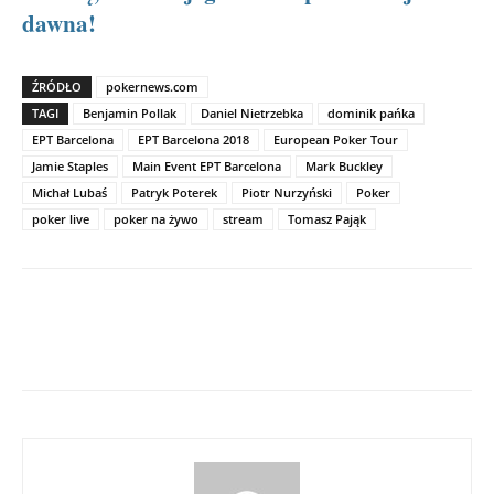
dawna!
ŹRÓDŁO
pokernews.com
TAGI
Benjamin Pollak
Daniel Nietrzebka
dominik pańka
EPT Barcelona
EPT Barcelona 2018
European Poker Tour
Jamie Staples
Main Event EPT Barcelona
Mark Buckley
Michał Lubaś
Patryk Poterek
Piotr Nurzyński
Poker
poker live
poker na żywo
stream
Tomasz Pająk