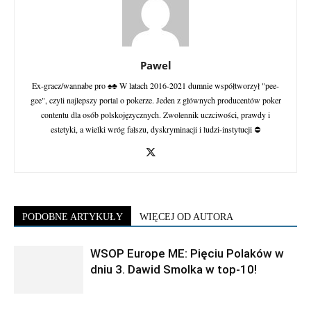
Pawel
Ex-gracz/wannabe pro ♠♣ W latach 2016-2021 dumnie współtworzył "pee-
gee", czyli najlepszy portal o pokerze. Jeden z głównych producentów poker
contentu dla osób polskojęzycznych. Zwolennik uczciwości, prawdy i
estetyki, a wielki wróg fałszu, dyskryminacji i ludzi-instytucji ⛔
PODOBNE ARTYKUŁY
WIĘCEJ OD AUTORA
WSOP Europe ME: Pięciu Polaków w
dniu 3. Dawid Smolka w top-10!