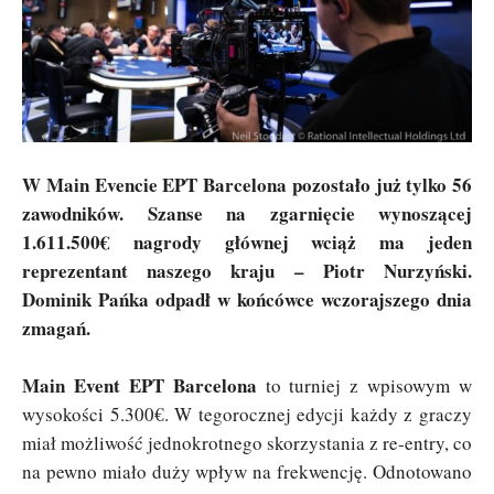
W Main Evencie EPT Barcelona pozostało już tylko 56
zawodników. Szanse na zgarnięcie wynoszącej
1.611.500€ nagrody głównej wciąż ma jeden
reprezentant naszego kraju – Piotr Nurzyński.
Dominik Pańka odpadł w końcówce wczorajszego dnia
zmagań.
Main Event EPT Barcelona
to turniej z wpisowym w
wysokości 5.300€. W tegorocznej edycji każdy z graczy
miał możliwość jednokrotnego skorzystania z re-entry, co
na pewno miało duży wpływ na frekwencję. Odnotowano