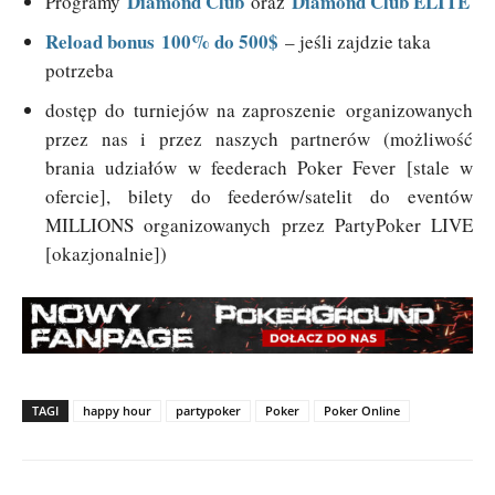
Diamond Club
Diamond Club ELITE
Programy
oraz
Reload bonus
100% do 500$
– jeśli zajdzie taka
potrzeba
dostęp do turniejów na zaproszenie organizowanych
przez nas i przez naszych partnerów (możliwość
brania udziałów w feederach Poker Fever [stale w
ofercie], bilety do feederów/satelit do eventów
MILLIONS organizowanych przez PartyPoker LIVE
[okazjonalnie])
TAGI
happy hour
partypoker
Poker
Poker Online