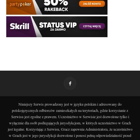
Niniejszy Serwis prowadzony jest w języku polskim i adresowany do
polskojęzycznych odbiorców zamieszkałych na terytoriach, gdzie korzystanie z
Serwisu jest zgodne z prawem. Uczestnictwo w Serwisie jest dozwolone tylko i
wyłącznie dla osób podlegających jurysdykcjom, w których uczestnictwo w Grach
jest legalne. Korzystając z Serwisu, Gracz zapewnia Administratora, że uczestnictwo
w Grach jest w jego jurysdykcji dozwolone i ponosi pełną odpowiedzialność przed