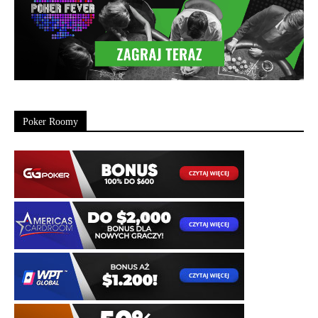
Poker Roomy