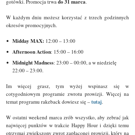
do 31 marca
gotówki. Promocja trwa
.
W każdym dniu możesz korzystać z trzech godzinnych
okresów promocyjnych.
Midday MAX:
12:00 – 13:00
Afternoon Action
: 15:00 – 16:00
Midnight Madness
: 23:00 – 00:00, a w niedzielę
22:00 – 23:00.
Im więcej grasz, tym wyżej wspinasz się w
cotygodniowym programie zwrotu prowizji. Więcej na
tutaj
temat programu rakeback dowiesz się –
.
W ostatni weekend marca zrób wszystko, aby zebrać jak
najwięcej punktów w trakcie Happy Hour i dzięki temu
otrzymaj zwiększony zwrot zapłaconej prowizji, który na