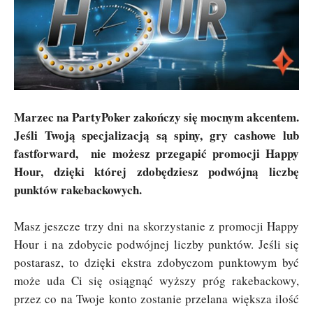
Marzec na PartyPoker zakończy się mocnym akcentem.
Jeśli Twoją specjalizacją są spiny, gry cashowe lub
fastforward, nie możesz przegapić promocji Happy
Hour, dzięki której zdobędziesz podwójną liczbę
punktów rakebackowych.
Masz jeszcze trzy dni na skorzystanie z promocji Happy
Hour i na zdobycie podwójnej liczby punktów. Jeśli się
postarasz, to dzięki ekstra zdobyczom punktowym być
może uda Ci się osiągnąć wyższy próg rakebackowy,
przez co na Twoje konto zostanie przelana większa ilość