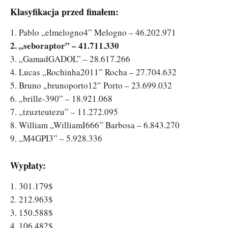
Klasyfikacja przed finałem:
1. Pablo „elmelogno4” Melogno – 46.202.971
2. „seboraptor” – 41.711.330
3. „GamadGADOL” – 28.617.266
4. Lucas „Rochinha2011” Rocha – 27.704.632
5. Bruno „brunoporto12” Porto – 23.699.032
6. „brille-390” – 18.921.068
7. „tzuzteutezu” – 11.272.095
8. William „WilliamI666” Barbosa – 6.843.270
9. „M4GPI3” – 5.928.336
Wypłaty:
1. 301.179$
2. 212.963$
3. 150.588$
4. 106.482$