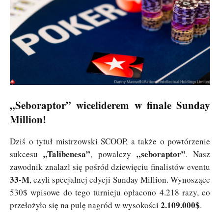
„Seboraptor” wiceliderem w finale Sunday
Million!
Dziś o tytuł mistrzowski SCOOP, a także o powtórzenie
„Talibenesa”
„seboraptor”
sukcesu
, powalczy
. Nasz
zawodnik znalazł się pośród dziewięciu finalistów eventu
33-M
, czyli specjalnej edycji Sunday Million. Wynoszące
530$ wpisowe do tego turnieju opłacono 4.218 razy, co
2.109.000$
przełożyło się na pulę nagród w wysokości
.