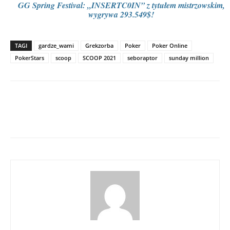
GG Spring Festival: „INSERTC0IN” z tytułem mistrzowskim,
wygrywa 293.549$!
TAGI
gardze_wami
Grekzorba
Poker
Poker Online
PokerStars
scoop
SCOOP 2021
seboraptor
sunday million