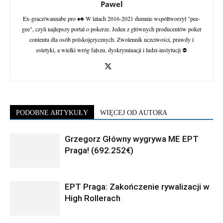
Pawel
Ex-gracz/wannabe pro ♠♣ W latach 2016-2021 dumnie współtworzył "pee-
gee", czyli najlepszy portal o pokerze. Jeden z głównych producentów poker
contentu dla osób polskojęzycznych. Zwolennik uczciwości, prawdy i
estetyki, a wielki wróg fałszu, dyskryminacji i ludzi-instytucji ⛔
PODOBNE ARTYKUŁY
WIĘCEJ OD AUTORA
Grzegorz Główny wygrywa ME EPT
Praga! (692.252€)
EPT Praga: Zakończenie rywalizacji w
High Rollerach