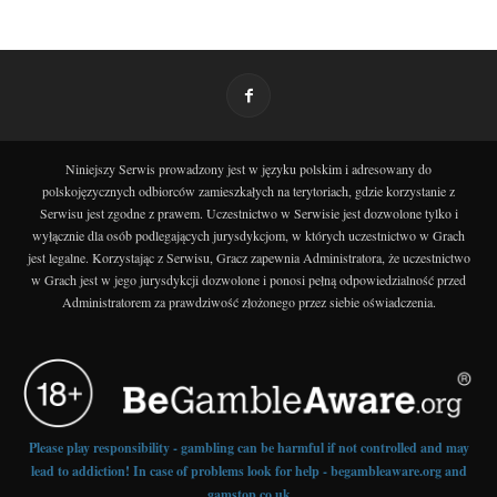
Niniejszy Serwis prowadzony jest w języku polskim i adresowany do
polskojęzycznych odbiorców zamieszkałych na terytoriach, gdzie korzystanie z
Serwisu jest zgodne z prawem. Uczestnictwo w Serwisie jest dozwolone tylko i
wyłącznie dla osób podlegających jurysdykcjom, w których uczestnictwo w Grach
jest legalne. Korzystając z Serwisu, Gracz zapewnia Administratora, że uczestnictwo
w Grach jest w jego jurysdykcji dozwolone i ponosi pełną odpowiedzialność przed
Administratorem za prawdziwość złożonego przez siebie oświadczenia.
Please play responsibility - gambling can be harmful if not controlled and may
lead to addiction! In case of problems look for help - begambleaware.org and
gamstop.co.uk