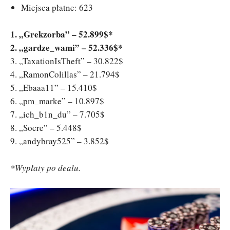
Miejsca płatne: 623
1. „Grekzorba” – 52.899$*
2. „gardze_wami” – 52.336$*
3. „TaxationIsTheft” – 30.822$
4. „RamonColillas” – 21.794$
5. „Ebaaa11” – 15.410$
6. „pm_marke” – 10.897$
7. „ich_b1n_du” – 7.705$
8. „Socre” – 5.448$
9. „andybray525” – 3.852$
*Wypłaty po dealu.