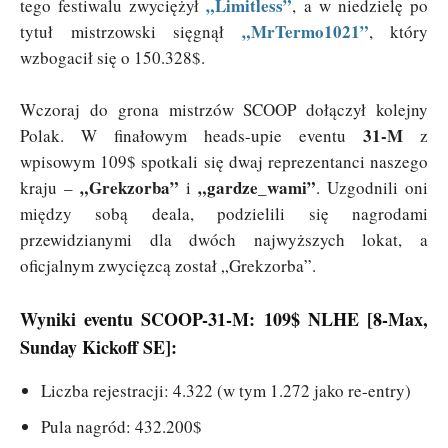
„Limitless”
tego festiwalu zwyciężył
, a w niedzielę po
„MrTermo1021”
tytuł mistrzowski sięgnął
, który
wzbogacił się o 150.328$.
Wczoraj do grona mistrzów SCOOP dołączył kolejny
31-M
Polak. W finałowym heads-upie eventu
z
wpisowym 109$ spotkali się dwaj reprezentanci naszego
„Grekzorba”
„gardze_wami”
kraju –
i
. Uzgodnili oni
między sobą deala, podzielili się nagrodami
przewidzianymi dla dwóch najwyższych lokat, a
oficjalnym zwycięzcą został „Grekzorba”.
Wyniki eventu SCOOP-31-M: 109$ NLHE [8-Max,
Sunday Kickoff SE]:
Liczba rejestracji: 4.322 (w tym 1.272 jako re-entry)
Pula nagród: 432.200$