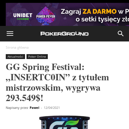
Strona główna
Aktualności
Poker Online
GG Spring Festival:
„INSERTC0IN” z tytułem
mistrzowskim, wygrywa
293.549$!
Napisany przez
Pawel
-
12/04/2021