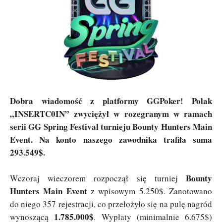
Dobra wiadomość z platformy GGPoker! Polak
„INSERTC0IN” zwyciężył w rozegranym w ramach
serii GG Spring Festival turnieju Bounty Hunters Main
Event. Na konto naszego zawodnika trafiła suma
293.549$.
Bounty
Wczoraj wieczorem rozpoczął się turniej
Hunters Main Event
z wpisowym 5.250$. Zanotowano
do niego 357 rejestracji, co przełożyło się na pulę nagród
1.785.000$
wynoszącą
. Wypłaty (minimalnie 6.675$)