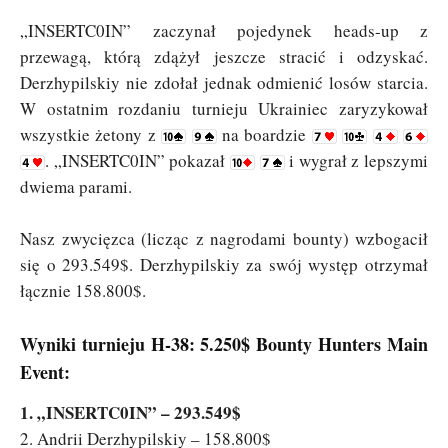
„INSERTC0IN” zaczynał pojedynek heads-up z
przewagą, którą zdążył jeszcze stracić i odzyskać.
Derzhypilskiy nie zdołał jednak odmienić losów starcia.
W ostatnim rozdaniu turnieju Ukrainiec zaryzykował
wszystkie żetony z
na boardzie
. „INSERTC0IN” pokazał
i wygrał z lepszymi
dwiema parami.
Nasz zwycięzca (licząc z nagrodami bounty) wzbogacił
się o 293.549$. Derzhypilskiy za swój występ otrzymał
łącznie 158.800$.
Wyniki turnieju H-38: 5.250$ Bounty Hunters Main
Event:
1. „INSERTC0IN” – 293.549$
2. Andrii Derzhypilskiy – 158.800$