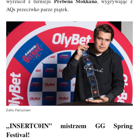
Prebena Stokkana
wyrzucił z turnieju
, wygrywając z
AQs przeciwko parze piątek.
Eelis Parssinen
„INSERTC0IN” mistrzem GG Spring
Festival!