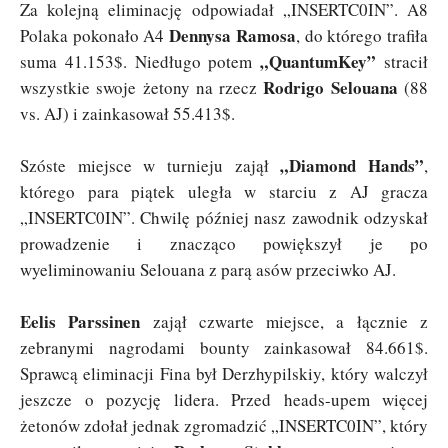
Za kolejną eliminację odpowiadał „INSERTC0IN”. A8
Dennysa Ramosa
Polaka pokonało A4
, do którego trafiła
„QuantumKey”
suma 41.153$. Niedługo potem
stracił
Rodrigo Selouana
wszystkie swoje żetony na rzecz
(88
vs. AJ) i zainkasował 55.413$.
„Diamond Hands”
Szóste miejsce w turnieju zajął
,
którego para piątek uległa w starciu z AJ gracza
„INSERTC0IN”. Chwilę później nasz zawodnik odzyskał
prowadzenie i znacząco powiększył je po
wyeliminowaniu Selouana z parą asów przeciwko AJ.
Eelis Parssinen
zajął czwarte miejsce, a łącznie z
zebranymi nagrodami bounty zainkasował 84.661$.
Sprawcą eliminacji Fina był Derzhypilskiy, który walczył
jeszcze o pozycję lidera. Przed heads-upem więcej
żetonów zdołał jednak zgromadzić „INSERTC0IN”, który