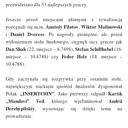
przewidziano dla 53 najlepszych graczy.
Jeszcze przed miejscami płatnymi z rywalizacją
Anatoly Filatov
Wiktor Malinowski
pożegnali się m.in.
,
Daniel Dvoress
i
. Po nagrody pieniężne, ale przed
wyłonieniem stołu finałowego, sięgnęli tacy gracze jak
Dan Shak
Stefan Schillhabel
(22. miejsce – 8.749$),
(16.
Fedor Holz
miejsce – 10.478$) czy
(14. miejsce –
10.478$).
Gdy zaczynała się rozgrywka przy ostatnim stole,
największym stackiem spośród finalistów dysponował
„INSERTC0IN”
Kartik
Polak
. Jako pierwszy odpadł
„Mandovi” Ved
Andrii
, którego wyeliminował
Derzhypilskiy
, wysuwając się dzięki temu na
prowadzenie.