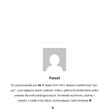
Pawel
Ex-gracz/wannabe pro ♠♣ W latach 2016-2021 dumnie współtworzył "pee-
gee", czyli najlepszy portal o pokerze. Jeden z głównych producentów poker
contentu dla osób polskojęzycznych. Zwolennik uczciwości, prawdy i
estetyki, a wielki wróg fałszu, dyskryminacji i ludzi-instytucji ⛔