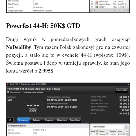
Powerfest 44-H: 50K$ GTD
Drugi wynik w poniedziałkowych grach osiągnął
NoDealBby
. Tym razem Polak zakończył grę na czwartej
pozycji, a stało się to w evencie 44-H (wpisowe 109$).
Świetna postawa i deep w turnieju sprawiły, że stan jego
2.995$
konta wzrósł o
.