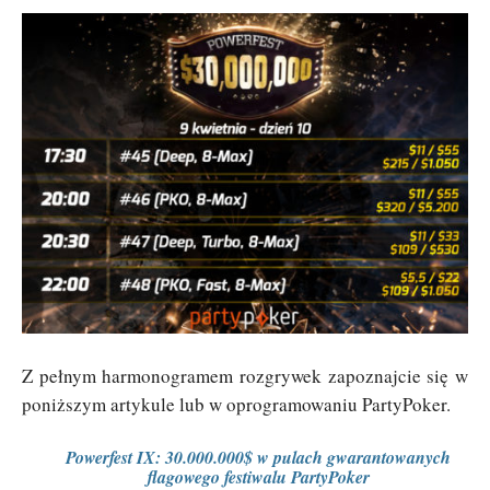
Z pełnym harmonogramem rozgrywek zapoznajcie się w
poniższym artykule lub w oprogramowaniu PartyPoker.
Powerfest IX: 30.000.000$ w pulach gwarantowanych
flagowego festiwalu PartyPoker