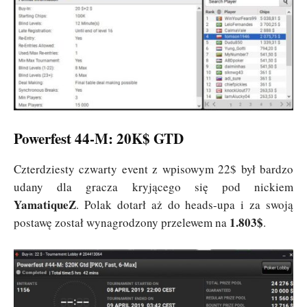
Powerfest 44-M: 20K$ GTD
Czterdziesty czwarty event z wpisowym 22$ był bardzo
udany dla gracza kryjącego się pod nickiem
YamatiqueZ
. Polak dotarł aż do heads-upa i za swoją
1.803$
postawę został wynagrodzony przelewem na
.