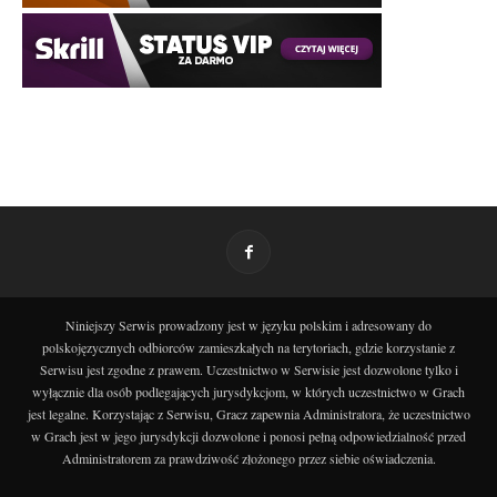
Niniejszy Serwis prowadzony jest w języku polskim i adresowany do
polskojęzycznych odbiorców zamieszkałych na terytoriach, gdzie korzystanie z
Serwisu jest zgodne z prawem. Uczestnictwo w Serwisie jest dozwolone tylko i
wyłącznie dla osób podlegających jurysdykcjom, w których uczestnictwo w Grach
jest legalne. Korzystając z Serwisu, Gracz zapewnia Administratora, że uczestnictwo
w Grach jest w jego jurysdykcji dozwolone i ponosi pełną odpowiedzialność przed
Administratorem za prawdziwość złożonego przez siebie oświadczenia.