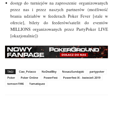
dostęp do turniejów na zaproszenie organizowanych
przez nas i przez naszych partnerów (możliwość
brania udziałów w feederach Poker Fever [stale w
ofercie], bilety do feederów/satelit do eventów
MILLIONS organizowanych przez PartyPoker LIVE
[okazjonalnie])
TAGI
Ciao_Polacco
NoDealBby
NosaczSundajski
partypoker
Poker
Poker Online
PowerFest
Powerfest IX - kwiecień 2019
tomson1946
Yamatiquez