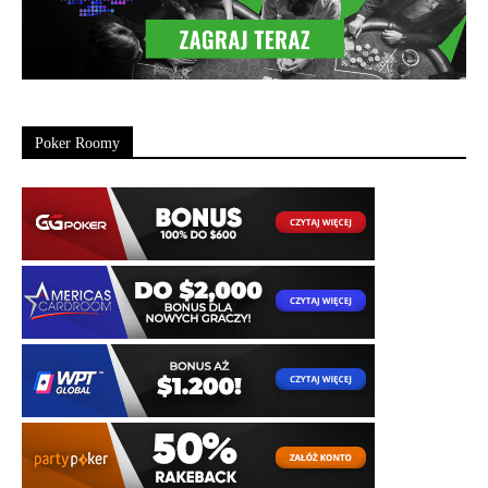
Poker Roomy