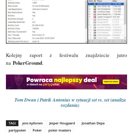
Kolejny raport z festiwalu znajdziecie jutro
PokerGround
na
.
Tom Dwan i Patrik Antonius w sytuacji set vs. set (analiza
rozdania)
TAGI
jens kyllonen
Jesper Hougaard
Jonathan Depa
partypoker
Poker
poker masters