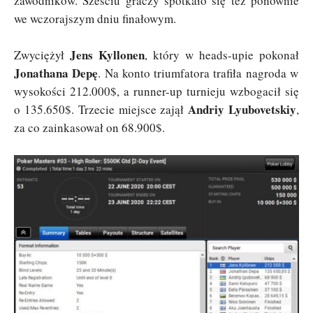
zawodników. Sześciu graczy spotkało się też ponownie
we wczorajszym dniu finałowym.
Jens Kyllonen
Zwyciężył
, który w heads-upie pokonał
Jonathana Depę
. Na konto triumfatora trafiła nagroda w
wysokości 212.000$, a runner-up turnieju wzbogacił się
Andriy Lyubovetskiy
o 135.650$. Trzecie miejsce zajął
,
za co zainkasował on 68.900$.