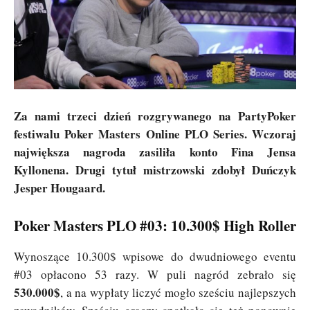
Za nami trzeci dzień rozgrywanego na PartyPoker
festiwalu Poker Masters Online PLO Series. Wczoraj
największa nagroda zasiliła konto Fina Jensa
Kyllonena. Drugi tytuł mistrzowski zdobył Duńczyk
Jesper Hougaard.
Poker Masters PLO #03: 10.300$ High Roller
Wynoszące 10.300$ wpisowe do dwudniowego eventu
#03 opłacono 53 razy. W puli nagród zebrało się
530.000$
, a na wypłaty liczyć mogło sześciu najlepszych