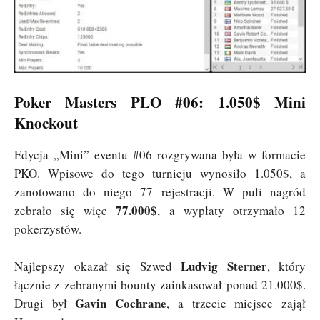
Poker Masters PLO #06: 1.050$ Mini
Knockout
Edycja „Mini” eventu #06 rozgrywana była w formacie
PKO. Wpisowe do tego turnieju wynosiło 1.050$, a
zanotowano do niego 77 rejestracji. W puli nagród
77.000$
zebrało się więc
, a wypłaty otrzymało 12
pokerzystów.
Ludvig Sterner
Najlepszy okazał się Szwed
, który
łącznie z zebranymi bounty zainkasował ponad 21.000$.
Gavin Cochrane
Drugi był
, a trzecie miejsce zajął