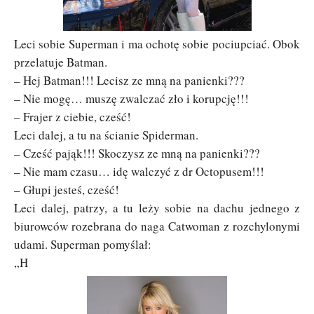
Leci sobie Superman i ma ochotę sobie pociupciać. Obok
przelatuje Batman.
– Hej Batman!!! Lecisz ze mną na panienki???
– Nie mogę… muszę zwalczać zło i korupcję!!!
– Frajer z ciebie, cześć!
Leci dalej, a tu na ścianie Spiderman.
– Cześć pająk!!! Skoczysz ze mną na panienki???
– Nie mam czasu… idę walczyć z dr Octopusem!!!
– Głupi jesteś, cześć!
Leci dalej, patrzy, a tu leży sobie na dachu jednego z
biurowców rozebrana do naga Catwoman z rozchylonymi
udami. Superman pomyślał:
„H