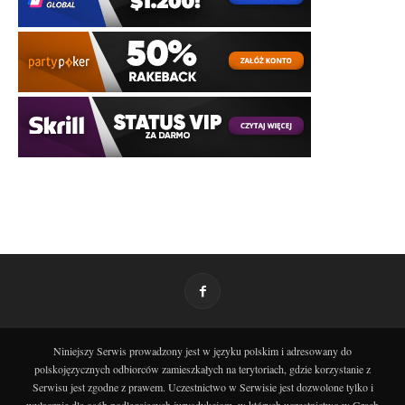
Niniejszy Serwis prowadzony jest w języku polskim i adresowany do
polskojęzycznych odbiorców zamieszkałych na terytoriach, gdzie korzystanie z
Serwisu jest zgodne z prawem. Uczestnictwo w Serwisie jest dozwolone tylko i
wyłącznie dla osób podlegających jurysdykcjom, w których uczestnictwo w Grach