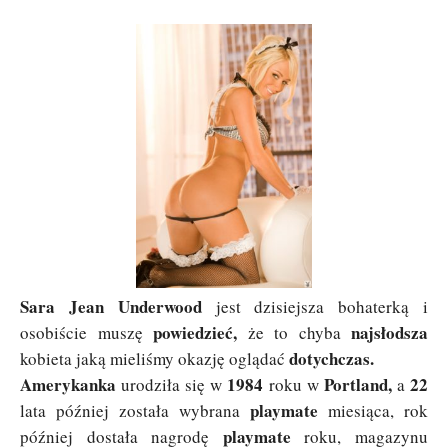
Sara Jean Underwood
jest dzisiejsza bohaterką i
powiedzieć,
najsłodsza
osobiście muszę
że to chyba
dotychczas.
kobieta jaką mieliśmy okazję oglądać
Amerykanka
1984
Portland,
22
urodziła się w
roku w
a
playmate
lata później została wybrana
miesiąca, rok
playmate
później dostała nagrodę
roku, magazynu