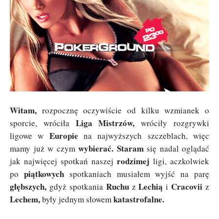
Witam,
rozpocznę oczywiście od kilku wzmianek o
Liga Mistrzów,
sporcie, wróciła
wróciły rozgrywki
Europie
ligowe w
na najwyższych szczeblach, więc
wybierać. Staram
mamy już w czym
się nadal oglądać
rodzimej
jak najwięcej spotkań naszej
ligi, aczkolwiek
piątkowych
po
spotkaniach musiałem wyjść na parę
głębszych,
Ruchu
Lechią
Cracovii
gdyż spotkania
z
i
z
Lechem,
katastrofalne.
były jednym słowem