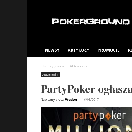
PokerGround.com
NEWSY
ARTYKUŁY
PROMOCJE
R
Strona główna
Aktualności
Aktualności
PartyPoker ogłas
Napisany przez
Wesker
-
16/03/2017