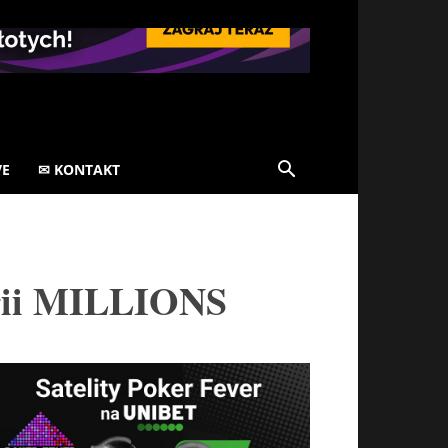
VE
✉ KONTAKT
erii MILLIONS