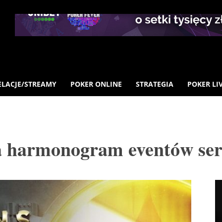
ELACJE/STREAMY
POKER ONLINE
STRATEGIA
POKER LI
za harmonogram eventów s