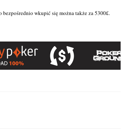
 to bezpośrednio wkupić się można także za 5300£.