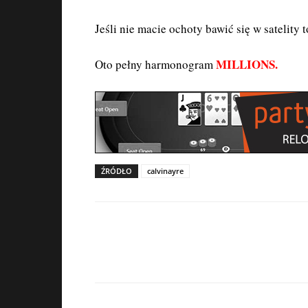
Jeśli nie macie ochoty bawić się w satelity
MILLIONS
.
Oto pełny harmonogram
ŹRÓDŁO
calvinayre