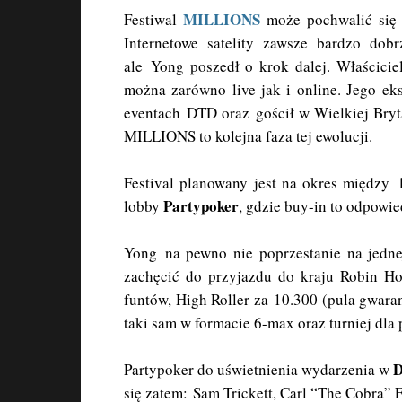
MILLIONS
Festiwal
może pochwalić się t
Internetowe satelity zawsze bardzo dob
ale Yong poszedł o krok dalej. Właścicie
można zarówno live jak i online. Jego ek
eventach DTD oraz gościł w Wielkiej Bryt
MILLIONS to kolejna faza tej ewolucji.
Festival planowany jest na okres między 
Partypoker
lobby
, gdzie buy-in to odpowie
Yong na pewno nie poprzestanie na jedne
zachęcić do przyjazdu do kraju Robin Ho
funtów, High Roller za 10.300 (pula gwar
taki sam w formacie 6-max oraz turniej dla 
D
Partypoker do uświetnienia wydarzenia w
się zatem: Sam Trickett, Carl “The Cobra” 