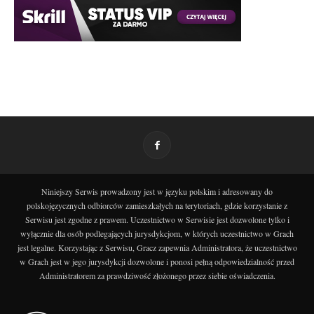
Niniejszy Serwis prowadzony jest w języku polskim i adresowany do
polskojęzycznych odbiorców zamieszkałych na terytoriach, gdzie korzystanie z
Serwisu jest zgodne z prawem. Uczestnictwo w Serwisie jest dozwolone tylko i
wyłącznie dla osób podlegających jurysdykcjom, w których uczestnictwo w Grach
jest legalne. Korzystając z Serwisu, Gracz zapewnia Administratora, że uczestnictwo
w Grach jest w jego jurysdykcji dozwolone i ponosi pełną odpowiedzialność przed
Administratorem za prawdziwość złożonego przez siebie oświadczenia.