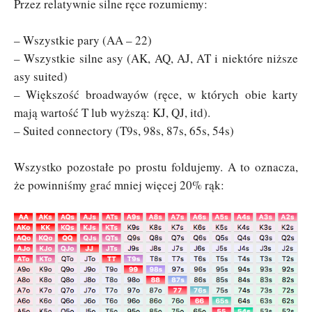
Przez relatywnie silne ręce rozumiemy:
– Wszystkie pary (AA – 22)
– Wszystkie silne asy (AK, AQ, AJ, AT i niektóre niższe
asy suited)
– Większość broadwayów (ręce, w których obie karty
mają wartość T lub wyższą: KJ, QJ, itd).
– Suited connectory (T9s, 98s, 87s, 65s, 54s)
Wszystko pozostałe po prostu foldujemy. A to oznacza,
że powinniśmy grać mniej więcej 20% rąk: