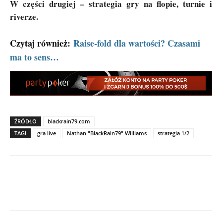
W części drugiej – strategia gry na flopie, turnie i
riverze.
Czytaj również:
Raise-fold dla wartości? Czasami
ma to sens…
ŹRÓDŁO
blackrain79.com
TAGI
gra live
Nathan "BlackRain79" Williams
strategia 1/2