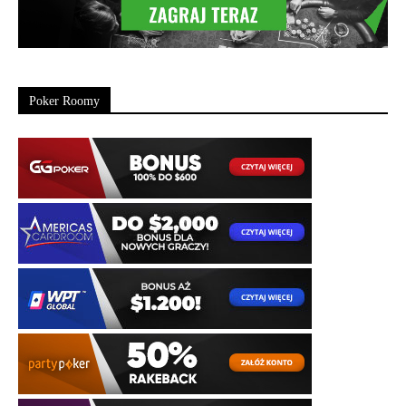
Poker Roomy