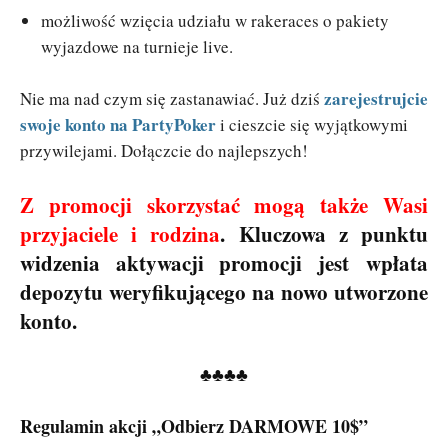
możliwość wzięcia udziału w rakeraces o pakiety
wyjazdowe na turnieje live.
zarejestrujcie
Nie ma nad czym się zastanawiać. Już dziś
swoje konto na PartyPoker
i cieszcie się wyjątkowymi
przywilejami. Dołączcie do najlepszych!
Z
promocji skorzystać mogą także Wasi
przyjaciele i rodzina
. Kluczowa z punktu
widzenia aktywacji promocji jest wpłata
depozytu weryfikującego na nowo utworzone
konto.
♣♣♣♣
Regulamin akcji „Odbierz DARMOWE 10$”