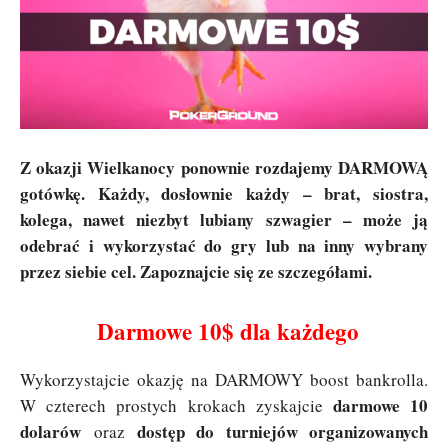
Z okazji Wielkanocy ponownie rozdajemy DARMOWĄ
gotówkę. Każdy, dosłownie każdy – brat, siostra,
kolega, nawet niezbyt lubiany szwagier – może ją
odebrać i wykorzystać do gry lub na inny wybrany
przez siebie cel. Zapoznajcie się ze szczegółami.
Darmowe 10$ dla każdego
Wykorzystajcie okazję na DARMOWY boost bankrolla.
darmowe 10
W czterech prostych krokach zyskajcie
dolarów
dostęp do turniejów organizowanych
oraz