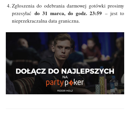
Zgłoszenia do odebrania darmowej gotówki prosimy
do 31 marca, do godz. 23:59
przesyłać
– jest to
nieprzekraczalna data graniczna.