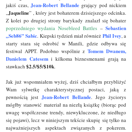
Jean-Robert Bellande
jakiś czas,
grający pod nickiem
Jaqueline
„
” , który jest bohaterem dzisiejszego odcinka.
Z kolei po drugiej strony barykady znalazł się bohater
Sebastien
poprzedniego wydania Nosebleed Battles
–
„Seb86” Sabic
Phil Ivey
. Kiepski tydzień miał również
, a
starty stara się odrobić w Manili, gdzie odbywa się
Tomem Dwanem,
festiwal APPT. Podobno wspólnie z
Danielem Catesem
i kilkoma biznesmenami grają na
$2.5/$5/$10k
stawkach
.
Jak już wspomniałem wyżej, dziś chciałbym przybliżyć
Wam sylwetkę charakterystycznej postaci, jaką z
Jean-Robert Bellande
pewnością jest
. Jego życiorys
mógłby stanowić materiał na niezłą książkę (biorąc pod
uwagę współczesne trendy, niewykluczone, że niedługo
się pojawi), lecz w niniejszym tekście skupię się tylko na
najważniejszych aspektach związanych z pokerem.