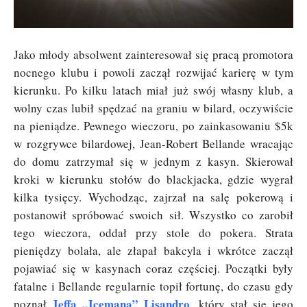
Jako młody absolwent zainteresował się pracą promotora
nocnego klubu i powoli zaczął rozwijać karierę w tym
kierunku. Po kilku latach miał już swój własny klub, a
wolny czas lubił spędzać na graniu w bilard, oczywiście
na pieniądze. Pewnego wieczoru, po zainkasowaniu $5k
w rozgrywce bilardowej, Jean-Robert Bellande wracając
do domu zatrzymał się w jednym z kasyn. Skierował
kroki w kierunku stołów do blackjacka, gdzie wygrał
kilka tysięcy. Wychodząc, zajrzał na salę pokerową i
postanowił spróbować swoich sił. Wszystko co zarobił
tego wieczora, oddał przy stole do pokera. Strata
pieniędzy bolała, ale złapał bakcyla i wkrótce zaczął
pojawiać się w kasynach coraz częściej. Początki były
fatalne i Bellande regularnie topił fortunę, do czasu gdy
Jeffa „Icemana” Lisandro
poznał
, który stał się jego