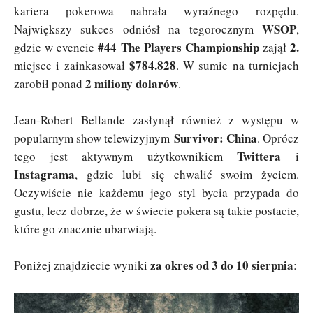
kariera pokerowa nabrała wyraźnego rozpędu.
WSOP
Największy sukces odniósł na tegorocznym
,
#44 The Players Championship
2.
gdzie w evencie
zajął
$784.828
miejsce i zainkasował
. W sumie na turniejach
2 miliony dolarów
zarobił ponad
.
Jean-Robert Bellande zasłynął również z występu w
Survivor: China
popularnym show telewizyjnym
. Oprócz
Twittera
tego jest aktywnym użytkownikiem
i
Instagrama
, gdzie lubi się chwalić swoim życiem.
Oczywiście nie każdemu jego styl bycia przypada do
gustu, lecz dobrze, że w świecie pokera są takie postacie,
które go znacznie ubarwiają.
za okres od 3 do 10 sierpnia
Poniżej znajdziecie wyniki
: