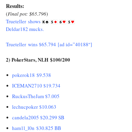
Results:
(
Final pot: $65.796
)
Trueteller shows
Deldar182 mucks.
Trueteller wins $65.794 [ad id=”40188″]
2) PokerStars, NLH $100/200
pokerok18 $9.538
ICEMAN2710 $19.734
RuckusTheJam $7.005
lechucpoker $10.063
candela2005 $20.299 SB
ham1l_l0n $30.825 BB