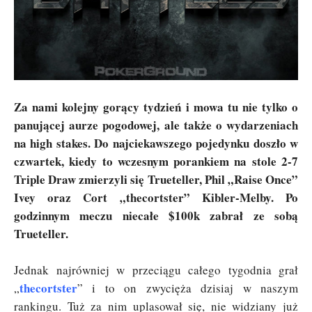
Za nami kolejny gorący tydzień i mowa tu nie tylko o
panującej aurze pogodowej, ale także o wydarzeniach
na high stakes. Do najciekawszego pojedynku doszło w
czwartek, kiedy to wczesnym porankiem na stole 2-7
Triple Draw zmierzyli się Trueteller, Phil „Raise Once”
Ivey oraz Cort „thecortster” Kibler-Melby. Po
godzinnym meczu niecałe $100k zabrał ze sobą
Trueteller.
Jednak najrówniej w przeciągu całego tygodnia grał
thecortster
„
” i to on zwycięża dzisiaj w naszym
rankingu. Tuż za nim uplasował się, nie widziany już