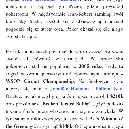
Pragi
mentorem i zaprosił go
, gdzie prowadził
pokerroom. W międzyczasie Jean-Robert zamknął swój
klub Sky Sushi, rozstał się z dziewczyną i musiał
pogodzić się ze stratą ojca. Poker okazał się dla niego
swoistą terapią.
Po kilku miesiącach powrócił do USA i zaczął próbować
swoich sił również w turniejach. W środowisku
2005 roku
pokerowym stał się popularny w
, kiedy to
zagrał w swoim pierwszym relacjonowanym turnieju –
WSOP Circiut Championship
. Na finałowym stole
Jennifer Harman
Philem Ivey
mierzył się m.in. z
i
.
3.
$210k
Ostatecznie ukończył grę na
miejscu i zarobił
Broken Record Bobby
oraz przydomek „
” , gdyż podczas
trwania finału buzia właściwie mu się nie zamykała. W
L.A. 's Winnin' o'
tym samym roku zwyciężył jeszcze w
the Green
$148k
, gdzie zgarnął
. Od tego momentu, jego