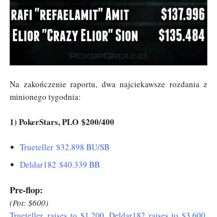
Na zakończenie raportu, dwa najciekawsze rozdania z
minionego tygodnia:
1) PokerStars, PLO $200/400
Trueteller $32.898 BU/SB
Deldar182 $40.339 BB
Pre-flop:
(Pot: $600)
Trueteller raises to $1.200, Deldar182 raises to $3.600,