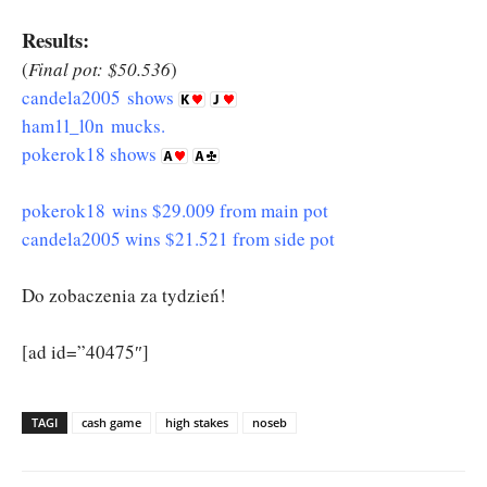
Results:
(
Final pot: $50.536
)
candela2005 shows
ham1l_l0n mucks.
pokerok18 shows
pokerok18 wins $29.009 from main pot
candela2005 wins $21.521 from side pot
Do zobaczenia za tydzień!
[ad id=”40475″]
TAGI
cash game
high stakes
noseb