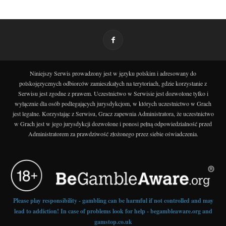
Niniejszy Serwis prowadzony jest w języku polskim i adresowany do
polskojęzycznych odbiorców zamieszkałych na terytoriach, gdzie korzystanie z
Serwisu jest zgodne z prawem. Uczestnictwo w Serwisie jest dozwolone tylko i
wyłącznie dla osób podlegających jurysdykcjom, w których uczestnictwo w Grach
jest legalne. Korzystając z Serwisu, Gracz zapewnia Administratora, że uczestnictwo
w Grach jest w jego jurysdykcji dozwolone i ponosi pełną odpowiedzialność przed
Administratorem za prawdziwość złożonego przez siebie oświadczenia.
Please play responsibility - gambling can be harmful if not controlled and may
lead to addiction! In case of problems look for help - begambleaware.org and
gamstop.co.uk