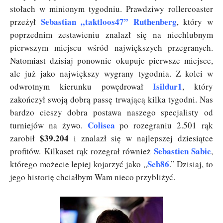
stołach w minionym tygodniu. Prawdziwy rollercoaster
Sebastian „taktloos47” Ruthenberg
przeżył
, który w
poprzednim zestawieniu znalazł się na niechlubnym
pierwszym miejscu wśród największych przegranych.
Natomiast dzisiaj ponownie okupuje pierwsze miejsce,
ale już jako największy wygrany tygodnia. Z kolei w
Isildur1
odwrotnym kierunku powędrował
, który
zakończył swoją dobrą passę trwającą kilka tygodni. Nas
bardzo cieszy dobra postawa naszego specjalisty od
Colisea
turniejów na żywo.
po rozegraniu 2.501 rąk
$39.204
zarobił
i znalazł się w najlepszej dziesiątce
Sebastien Sabic
profitów. Kilkaset rąk rozegrał również
,
Seb86
którego możecie lepiej kojarzyć jako „
.” Dzisiaj, to
jego historię chciałbym Wam nieco przybliżyć.