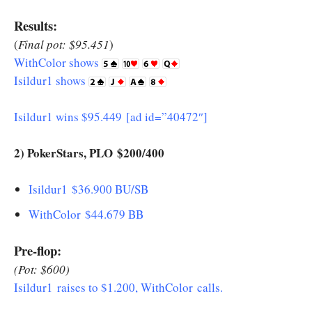
Results:
(
Final pot: $95.451
)
WithColor shows
Isildur1 shows
Isildur1 wins $95.449 [ad id=”40472″]
2) PokerStars, PLO $200/400
Isildur1 $36.900 BU/SB
WithColor $44.679 BB
Pre-flop:
(Pot: $600)
Isildur1 raises to $1.200, WithColor calls.