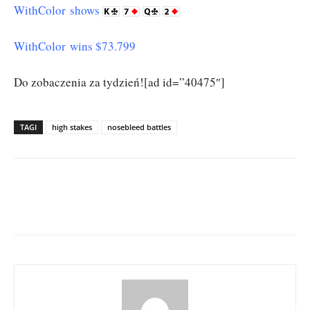
WithColor shows
WithColor wins $73.799
Do zobaczenia za tydzień![ad id=”40475″]
TAGI
high stakes
nosebleed battles