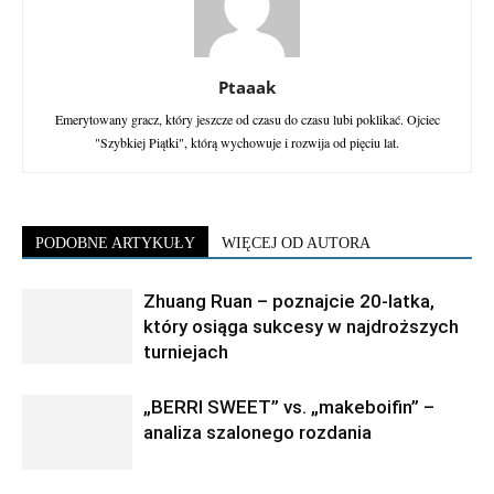
Ptaaak
Emerytowany gracz, który jeszcze od czasu do czasu lubi poklikać. Ojciec
"Szybkiej Piątki", którą wychowuje i rozwija od pięciu lat.
PODOBNE ARTYKUŁY
WIĘCEJ OD AUTORA
Zhuang Ruan – poznajcie 20-latka,
który osiąga sukcesy w najdroższych
turniejach
„BERRI SWEET” vs. „makeboifin” –
analiza szalonego rozdania