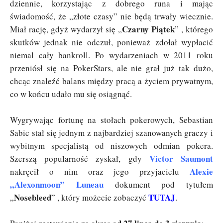
dziennie, korzystając z dobrego runa i mając
świadomość, że „złote czasy” nie będą trwały wiecznie.
Czarny Piątek
Miał rację, gdyż wydarzył się „
” , którego
skutków jednak nie odczuł, ponieważ zdołał wypłacić
niemal cały bankroll. Po wydarzeniach w 2011 roku
przeniósł się na PokerStars, ale nie grał już tak dużo,
chcąc znaleźć balans między pracą a życiem prywatnym,
co w końcu udało mu się osiągnąć.
Wygrywając fortunę na stołach pokerowych, Sebastian
Sabic stał się jednym z najbardziej szanowanych graczy i
wybitnym specjalistą od niszowych odmian pokera.
Victor Saumont
Szerszą popularność zyskał, gdy
Alexie
nakręcił o nim oraz jego przyjacielu
„Alexonmoon” Luneau
dokument pod tytułem
Nosebleed
TUTAJ
„
” , który możecie zobaczyć
.