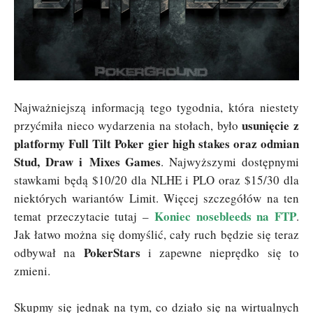
Najważniejszą informacją tego tygodnia, która niestety
usunięcie z
przyćmiła nieco wydarzenia na stołach, było
platformy Full Tilt Poker gier high stakes oraz odmian
Stud, Draw i Mixes Games
. Najwyższymi dostępnymi
stawkami będą $10/20 dla NLHE i PLO oraz $15/30 dla
niektórych wariantów Limit. Więcej szczegółów na ten
Koniec nosebleeds na FTP
temat przeczytacie tutaj –
.
Jak łatwo można się domyślić, cały ruch będzie się teraz
PokerStars
odbywał na
i zapewne nieprędko się to
zmieni.
Skupmy się jednak na tym, co działo się na wirtualnych