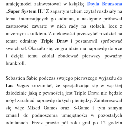
Doyla Brunsona
umiejętności zainwestował w książkę
Super System II
„
.” Z zapartym tchem czytał rozdziały na
temat interesujących go odmian, a następnie próbował
zastosować zawarte w nich rady na stołach, lecz z
mizernym skutkiem. Z ciekawości przeczytał rozdział na
Triple Draw
temat odmiany
i postanowił spróbować
swoich sił. Okazało się, że gra idzie mu naprawdę dobrze
i dzięki temu zdołał zbudować pierwszy poważny
brankroll.
Sebastien Sabic podczas swojego pierwszego wyjazdu do
Las Vegas
zrozumiał, że specjalizując się w wąskiej
dziedzinie jaką z pewnością jest Triple Draw, nie będzie
mógł zarabiać naprawdę dużych pieniędzy. Zainteresował
się więc Mixed Games oraz 8-Game i tym samym
zmusił do podnoszenia umiejętności w pozostałych
odmianach. Przez prawie pół roku grał po 12 godzin