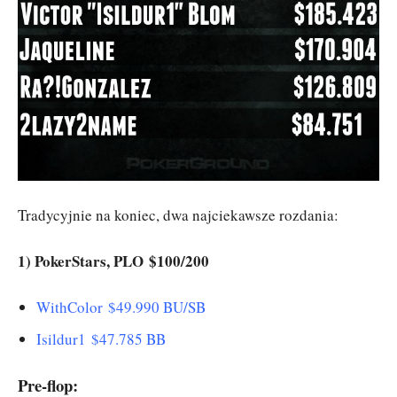
Tradycyjnie na koniec, dwa najciekawsze rozdania:
1) PokerStars, PLO $100/200
WithColor $49.990 BU/SB
Isildur1 $47.785 BB
Pre-flop: