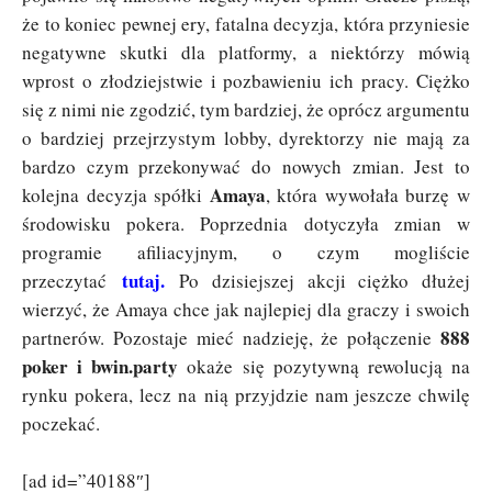
że to koniec pewnej ery, fatalna decyzja, która przyniesie
negatywne skutki dla platformy, a niektórzy mówią
wprost o złodziejstwie i pozbawieniu ich pracy. Ciężko
się z nimi nie zgodzić, tym bardziej, że oprócz argumentu
o bardziej przejrzystym lobby, dyrektorzy nie mają za
bardzo czym przekonywać do nowych zmian. Jest to
Amaya
kolejna decyzja spółki
, która wywołała burzę w
środowisku pokera. Poprzednia dotyczyła zmian w
programie afiliacyjnym, o czym mogliście
tutaj
.
przeczytać
Po dzisiejszej akcji ciężko dłużej
wierzyć, że Amaya chce jak najlepiej dla graczy i swoich
888
partnerów. Pozostaje mieć nadzieję, że połączenie
poker i bwin.party
okaże się pozytywną rewolucją na
rynku pokera, lecz na nią przyjdzie nam jeszcze chwilę
poczekać.
[ad id=”40188″]