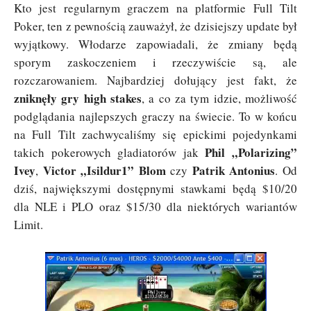
Kto jest regularnym graczem na platformie Full Tilt
Poker, ten z pewnością zauważył, że dzisiejszy update był
wyjątkowy. Włodarze zapowiadali, że zmiany będą
sporym zaskoczeniem i rzeczywiście są, ale
rozczarowaniem. Najbardziej dołujący jest fakt, że
zniknęły gry high stakes
, a co za tym idzie, możliwość
podglądania najlepszych graczy na świecie. To w końcu
na Full Tilt zachwycaliśmy się epickimi pojedynkami
Phil „Polarizing”
takich pokerowych gladiatorów jak
Ivey
Victor „Isildur1” Blom
Patrik Antonius
,
czy
. Od
dziś, największymi dostępnymi stawkami będą $10/20
dla NLE i PLO oraz $15/30 dla niektórych wariantów
Limit.