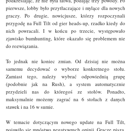
podkreślając, że nie była łatwa, podając trzy powody. Po
pierwsze, lobby było przytłaczające i mylące dla nowych
graczy. Po drugie, nowicjusze, którzy rozpoczynali
przygodę na Full Tilt od gier heads-up, rzadko kiedy do
nich powracali. I w końcu po trzecie, występowało
zjawisko bumhunting, które okazało się problemem nie
do rozwiązania.
To jednak nie koniec zmian. Od dzisiaj nie można
samemu decydować o wyborze konkretnego stołu.
Zamiast tego, należy wybrać odpowiednią grupę
(podobnie jak na Rush), a system automatycznie
przydzieli nas do któregoś ze stołów. Ponadto,
maksymalnie możemy zagrać na 6 stołach z danych
stawek i na 16 w sumie.
W temacie dotyczącym nowego update na Full Tilt,
pojawiło się mnóstwo negatywnych opinii. Gracze piszą,