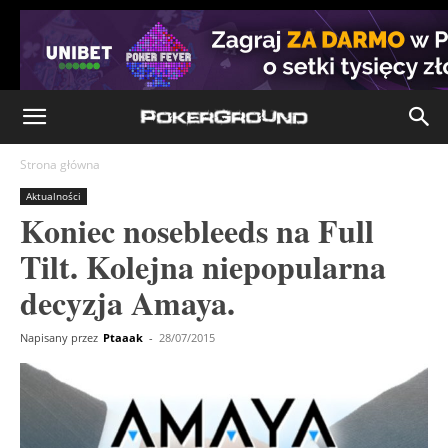
Strona główna
Aktualności
Koniec nosebleeds na Full
Tilt. Kolejna niepopularna
decyzja Amaya.
Napisany przez
Ptaaak
-
28/07/2015